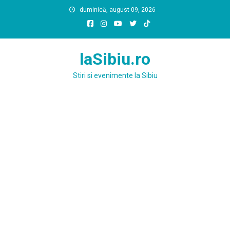
Skip
duminică, august 09, 2026
to
content
laSibiu.ro
Stiri si evenimente la Sibiu