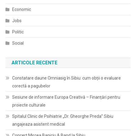
Economic
Jobs
Politic
Social
ARTICOLE RECENTE
Constatare daune Omniasig în Sibiu: cum obții o evaluare
corectă a pagubelor
Sesiune de informare Europa Creativă – Finanțări pentru
proiecte culturale
Spitalul Clinic de Psihiatrie „Dr. Gheorghe Preda” Sibiu
angajeaza asistent medical
Concert Mircea Baniciu & Band la Sibiu