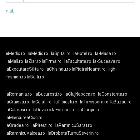
« iul.
eMedic.ro
laMedic.ro
laSpital.ro
laHotel.ro
la-Masa.ro
laMall.ro
laZiar.ro
laFirma.ro
laFacultate.ro
la-Suceava.ro
laExecutareSilita.ro
laChisinau.ro
laPiatraNeamt.ro
High-
Fashion.ro
laBalti.ro
laRomania.ro
laBucuresti.ro
laClujNapoca.ro
laConstanta.ro
laCraiova.ro
laGalati.ro
laPloiesti.ro
laTimisoara.ro
laBuzau.ro
laCalarasi.ro
laDeva.ro
laFocsani.ro
laGiurgiu.ro
laMiercureaCiuc.ro
laOradea.ro
laPitesti.ro
laRamnicuSarat.ro
laRamnicuValcea.ro
laDrobetaTurnuSeverin.ro