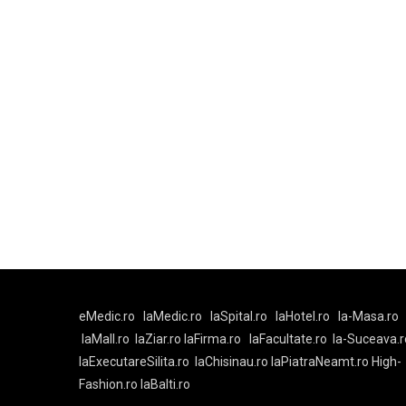
eMedic.ro
laMedic.ro
laSpital.ro
laHotel.ro
la-Masa.ro
laMall.ro
laZiar.ro
laFirma.ro
laFacultate.ro
la-Suceava.r
laExecutareSilita.ro
laChisinau.ro
laPiatraNeamt.ro
High-
Fashion.ro
laBalti.ro