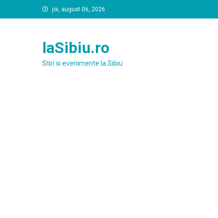
Skip
joi, august 06, 2026
to
content
laSibiu.ro
Stiri si evenimente la Sibiu