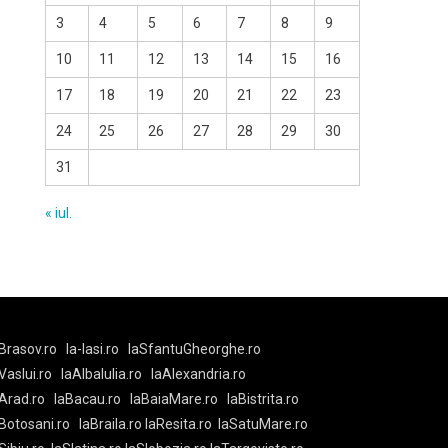
3
4
5
6
7
8
9
10
11
12
13
14
15
16
17
18
19
20
21
22
23
24
25
26
27
28
29
30
31
« iul.
Brasov.ro
la-Iasi.ro
laSfantuGheorghe.ro
aVaslui.ro
laAlbaIulia.ro
laAlexandria.ro
Arad.ro
laBacau.ro
laBaiaMare.ro
laBistrita.ro
Botosani.ro
laBraila.ro
laResita.ro
laSatuMare.ro