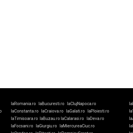
laRomania.ro
laBucuresti.ro
laClujNapoca.ro
la
o
laConstanta.ro
laCraiova.ro
laGalati.ro
laPloiesti.ro
l
laTimisoara.ro
laBuzau.ro
laCalarasi.ro
laDeva.ro
la
laFocsani.ro
laGiurgiu.ro
laMiercureaCiuc.ro
la