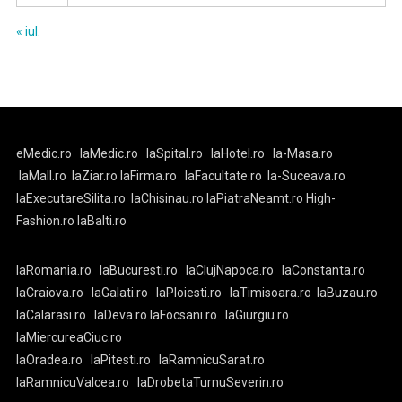
« iul.
eMedic.ro
laMedic.ro
laSpital.ro
laHotel.ro
la-Masa.ro
laMall.ro
laZiar.ro
laFirma.ro
laFacultate.ro
la-Suceava.ro
laExecutareSilita.ro
laChisinau.ro
laPiatraNeamt.ro
High-
Fashion.ro
laBalti.ro
laRomania.ro
laBucuresti.ro
laClujNapoca.ro
laConstanta.ro
laCraiova.ro
laGalati.ro
laPloiesti.ro
laTimisoara.ro
laBuzau.ro
laCalarasi.ro
laDeva.ro
laFocsani.ro
laGiurgiu.ro
laMiercureaCiuc.ro
laOradea.ro
laPitesti.ro
laRamnicuSarat.ro
laRamnicuValcea.ro
laDrobetaTurnuSeverin.ro