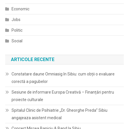
Economic
Jobs
Politic
Social
ARTICOLE RECENTE
Constatare daune Omniasig în Sibiu: cum obții o evaluare
corectă a pagubelor
Sesiune de informare Europa Creativă – Finanțări pentru
proiecte culturale
Spitalul Clinic de Psihiatrie „Dr. Gheorghe Preda” Sibiu
angajeaza asistent medical
Concert Mircea Baniciu & Band la Sibiu