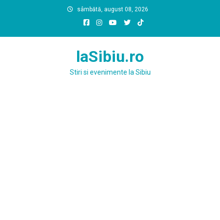
Skip
sâmbătă, august 08, 2026
to
content
laSibiu.ro
Stiri si evenimente la Sibiu