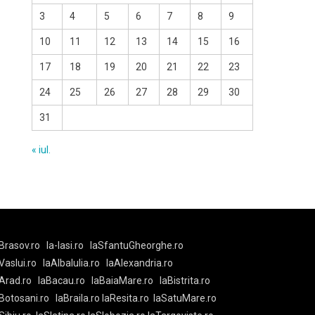
3
4
5
6
7
8
9
10
11
12
13
14
15
16
17
18
19
20
21
22
23
24
25
26
27
28
29
30
31
« iul.
Brasov.ro
la-Iasi.ro
laSfantuGheorghe.ro
aVaslui.ro
laAlbaIulia.ro
laAlexandria.ro
Arad.ro
laBacau.ro
laBaiaMare.ro
laBistrita.ro
Botosani.ro
laBraila.ro
laResita.ro
laSatuMare.ro