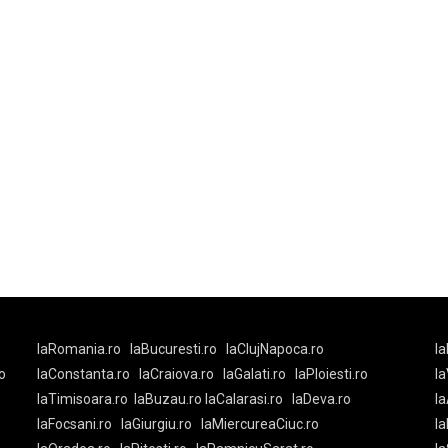
laRomania.ro
laBucuresti.ro
laClujNapoca.ro
la
o
laConstanta.ro
laCraiova.ro
laGalati.ro
laPloiesti.ro
l
laTimisoara.ro
laBuzau.ro
laCalarasi.ro
laDeva.ro
la
laFocsani.ro
laGiurgiu.ro
laMiercureaCiuc.ro
la