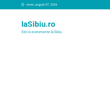
Skip
vineri, august 07, 2026
to
content
laSibiu.ro
Stiri si evenimente la Sibiu