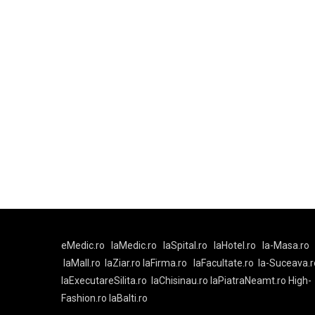
eMedic.ro
laMedic.ro
laSpital.ro
laHotel.ro
la-Masa.ro
laMall.ro
laZiar.ro
laFirma.ro
laFacultate.ro
la-Suceava.r
laExecutareSilita.ro
laChisinau.ro
laPiatraNeamt.ro
High-
Fashion.ro
laBalti.ro