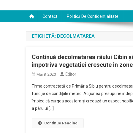
Contact
Politică De Confidențialitate
ETICHETĂ:
DECOLMATAREA
Continuă decolmatarea râului Cibin și 
împotriva vegetației crescute în zone
Editor
Mai 8, 2020
Firma contractată de Primăria Sibiu pentru decolmatarea 
funcție de condițiile meteo. Acțiunea presupune îndepă
împiedică curgea acestora și creează un aspect neplăc
a pârului […]
Continue Reading