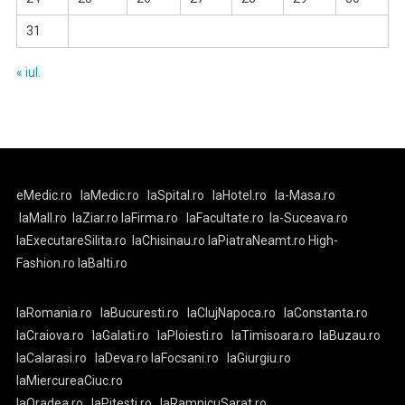
31
« iul.
eMedic.ro
laMedic.ro
laSpital.ro
laHotel.ro
la-Masa.ro
laMall.ro
laZiar.ro
laFirma.ro
laFacultate.ro
la-Suceava.ro
laExecutareSilita.ro
laChisinau.ro
laPiatraNeamt.ro
High-
Fashion.ro
laBalti.ro
laRomania.ro
laBucuresti.ro
laClujNapoca.ro
laConstanta.ro
laCraiova.ro
laGalati.ro
laPloiesti.ro
laTimisoara.ro
laBuzau.ro
laCalarasi.ro
laDeva.ro
laFocsani.ro
laGiurgiu.ro
laMiercureaCiuc.ro
laOradea.ro
laPitesti.ro
laRamnicuSarat.ro