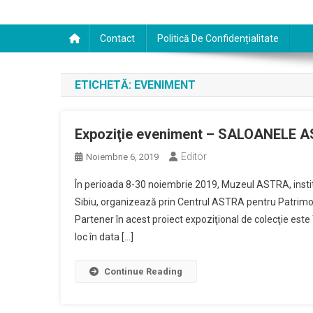
Contact
Politică De Confidențialitate
ETICHETĂ:
EVENIMENT
Expoziţie eveniment – SALOANELE AST
Editor
Noiembrie 6, 2019
În perioada 8-30 noiembrie 2019, Muzeul ASTRA, instituţ
Sibiu, organizează prin Centrul ASTRA pentru Patrimon
Partener în acest proiect expoziţional de colecţie este
loc în data […]
Continue Reading