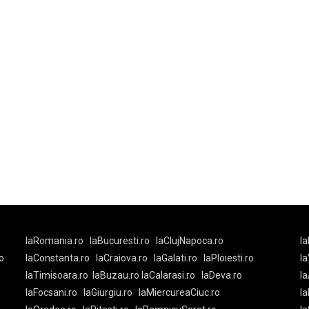
laRomania.ro
laBucuresti.ro
laClujNapoca.ro
la
o
laConstanta.ro
laCraiova.ro
laGalati.ro
laPloiesti.ro
l
laTimisoara.ro
laBuzau.ro
laCalarasi.ro
laDeva.ro
la
laFocsani.ro
laGiurgiu.ro
laMiercureaCiuc.ro
la