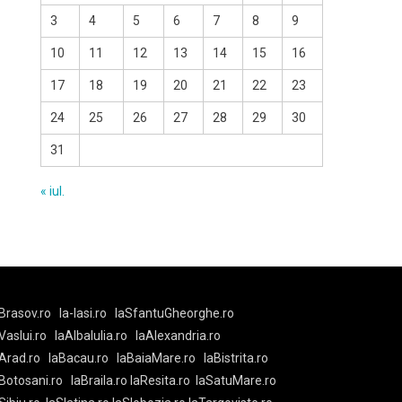
3
4
5
6
7
8
9
10
11
12
13
14
15
16
17
18
19
20
21
22
23
24
25
26
27
28
29
30
31
« iul.
Brasov.ro
la-Iasi.ro
laSfantuGheorghe.ro
aVaslui.ro
laAlbaIulia.ro
laAlexandria.ro
Arad.ro
laBacau.ro
laBaiaMare.ro
laBistrita.ro
Botosani.ro
laBraila.ro
laResita.ro
laSatuMare.ro