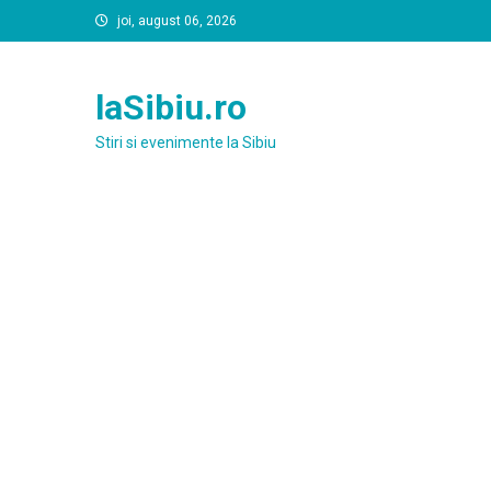
Skip
joi, august 06, 2026
to
content
laSibiu.ro
Stiri si evenimente la Sibiu