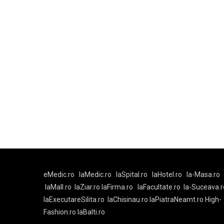
eMedic.ro
laMedic.ro
laSpital.ro
laHotel.ro
la-Masa.ro
laMall.ro
laZiar.ro
laFirma.ro
laFacultate.ro
la-Suceava.r
laExecutareSilita.ro
laChisinau.ro
laPiatraNeamt.ro
High-
Fashion.ro
laBalti.ro