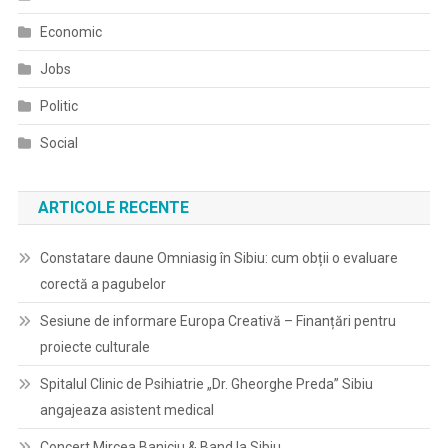
Economic
Jobs
Politic
Social
ARTICOLE RECENTE
Constatare daune Omniasig în Sibiu: cum obții o evaluare
corectă a pagubelor
Sesiune de informare Europa Creativă – Finanțări pentru
proiecte culturale
Spitalul Clinic de Psihiatrie „Dr. Gheorghe Preda” Sibiu
angajeaza asistent medical
Concert Mircea Baniciu & Band la Sibiu