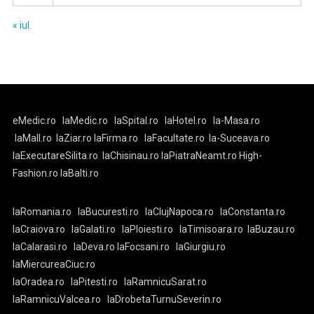
« iul.
eMedic.ro
laMedic.ro
laSpital.ro
laHotel.ro
la-Masa.ro
laMall.ro
laZiar.ro
laFirma.ro
laFacultate.ro
la-Suceava.ro
laExecutareSilita.ro
laChisinau.ro
laPiatraNeamt.ro
High-
Fashion.ro
laBalti.ro
laRomania.ro
laBucuresti.ro
laClujNapoca.ro
laConstanta.ro
laCraiova.ro
laGalati.ro
laPloiesti.ro
laTimisoara.ro
laBuzau.ro
laCalarasi.ro
laDeva.ro
laFocsani.ro
laGiurgiu.ro
laMiercureaCiuc.ro
laOradea.ro
laPitesti.ro
laRamnicuSarat.ro
laRamnicuValcea.ro
laDrobetaTurnuSeverin.ro