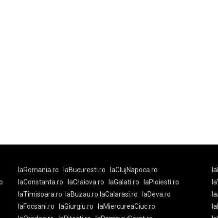
laRomania.ro
laBucuresti.ro
laClujNapoca.ro
la
o
laConstanta.ro
laCraiova.ro
laGalati.ro
laPloiesti.ro
l
laTimisoara.ro
laBuzau.ro
laCalarasi.ro
laDeva.ro
la
laFocsani.ro
laGiurgiu.ro
laMiercureaCiuc.ro
la