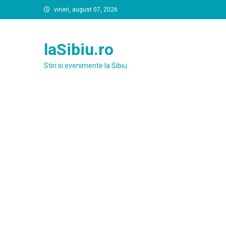
Skip
vineri, august 07, 2026
to
content
laSibiu.ro
Stiri si evenimente la Sibiu