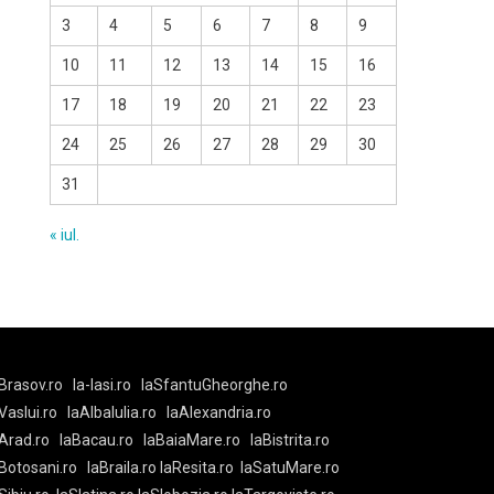
3
4
5
6
7
8
9
10
11
12
13
14
15
16
17
18
19
20
21
22
23
24
25
26
27
28
29
30
31
« iul.
Brasov.ro
la-Iasi.ro
laSfantuGheorghe.ro
aVaslui.ro
laAlbaIulia.ro
laAlexandria.ro
Arad.ro
laBacau.ro
laBaiaMare.ro
laBistrita.ro
Botosani.ro
laBraila.ro
laResita.ro
laSatuMare.ro