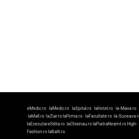
eMedic.ro
laMedic.ro
laSpital.ro
laHotel.ro
la-Masa.ro
laMall.ro
laZiar.ro
laFirma.ro
laFacultate.ro
la-Suceava.r
laExecutareSilita.ro
laChisinau.ro
laPiatraNeamt.ro
High-
Fashion.ro
laBalti.ro