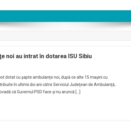
 noi au intrat în dotarea ISU Sibiu
fost dotat cu şapte ambulanţe noi, după ce alte 15 maşini cu
ibuite în ultimii doi ani către Serviciul Judeţean de Ambulanţă,
 dovadă că Guvernul PSD face şi nu aruncă […]