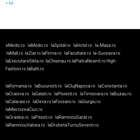
« iul.
eMedic.ro
laMedic.ro
laSpital.ro
laHotel.ro
la-Masa.ro
laMall.ro
laZiar.ro
laFirma.ro
laFacultate.ro
la-Suceava.ro
laExecutareSilita.ro
laChisinau.ro
laPiatraNeamt.ro
High-
Fashion.ro
laBalti.ro
laRomania.ro
laBucuresti.ro
laClujNapoca.ro
laConstanta.ro
laCraiova.ro
laGalati.ro
laPloiesti.ro
laTimisoara.ro
laBuzau.ro
laCalarasi.ro
laDeva.ro
laFocsani.ro
laGiurgiu.ro
laMiercureaCiuc.ro
laOradea.ro
laPitesti.ro
laRamnicuSarat.ro
laRamnicuValcea.ro
laDrobetaTurnuSeverin.ro