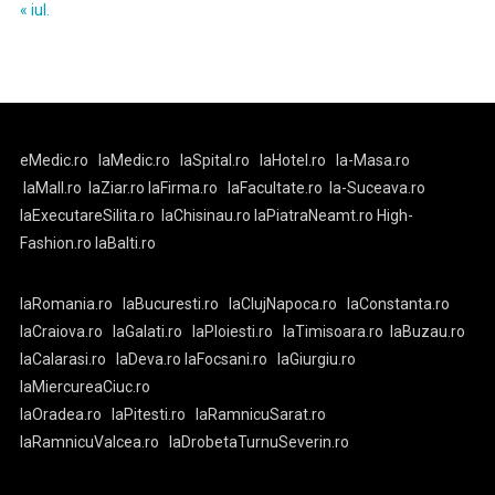
« iul.
eMedic.ro
laMedic.ro
laSpital.ro
laHotel.ro
la-Masa.ro
laMall.ro
laZiar.ro
laFirma.ro
laFacultate.ro
la-Suceava.ro
laExecutareSilita.ro
laChisinau.ro
laPiatraNeamt.ro
High-
Fashion.ro
laBalti.ro
laRomania.ro
laBucuresti.ro
laClujNapoca.ro
laConstanta.ro
laCraiova.ro
laGalati.ro
laPloiesti.ro
laTimisoara.ro
laBuzau.ro
laCalarasi.ro
laDeva.ro
laFocsani.ro
laGiurgiu.ro
laMiercureaCiuc.ro
laOradea.ro
laPitesti.ro
laRamnicuSarat.ro
laRamnicuValcea.ro
laDrobetaTurnuSeverin.ro