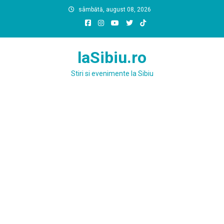
Skip
sâmbătă, august 08, 2026
to
content
laSibiu.ro
Stiri si evenimente la Sibiu