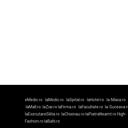
eMedic.ro
laMedic.ro
laSpital.ro
laHotel.ro
la-Masa.ro
laMall.ro
laZiar.ro
laFirma.ro
laFacultate.ro
la-Suceava.r
laExecutareSilita.ro
laChisinau.ro
laPiatraNeamt.ro
High-
Fashion.ro
laBalti.ro