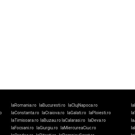
laRomania.ro
laBucuresti.ro
laClujNapoca.ro
la
o
laConstanta.ro
laCraiova.ro
laGalati.ro
laPloiesti.ro
l
laTimisoara.ro
laBuzau.ro
laCalarasi.ro
laDeva.ro
la
laFocsani.ro
laGiurgiu.ro
laMiercureaCiuc.ro
la