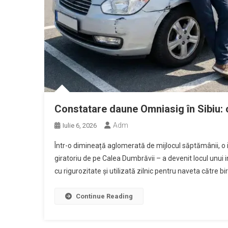
Constatare daune Omniasig în Sibiu: 
Adm
Iulie 6, 2026
Într-o dimineață aglomerată de mijlocul săptămânii, o i
giratoriu de pe Calea Dumbrăvii – a devenit locul unui 
cu rigurozitate și utilizată zilnic pentru naveta către bir
Continue Reading