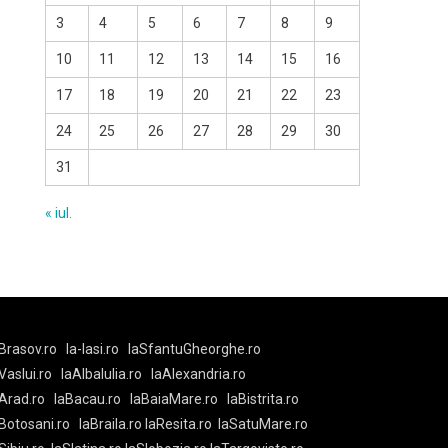
3
4
5
6
7
8
9
10
11
12
13
14
15
16
17
18
19
20
21
22
23
24
25
26
27
28
29
30
31
« iul.
Brasov.ro
la-Iasi.ro
laSfantuGheorghe.ro
aVaslui.ro
laAlbaIulia.ro
laAlexandria.ro
Arad.ro
laBacau.ro
laBaiaMare.ro
laBistrita.ro
Botosani.ro
laBraila.ro
laResita.ro
laSatuMare.ro