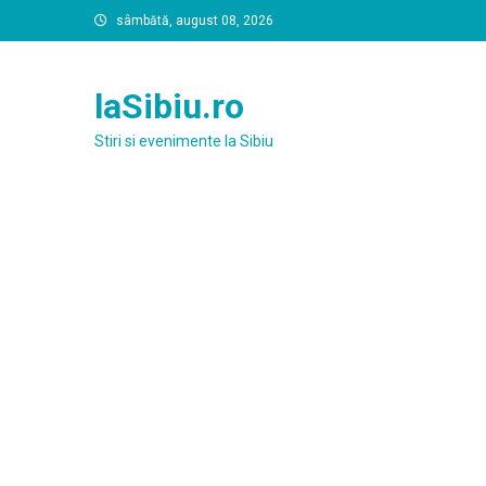
Skip
sâmbătă, august 08, 2026
to
content
laSibiu.ro
Stiri si evenimente la Sibiu