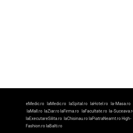
eMedic.ro
laMedic.ro
laSpital.ro
laHotel.ro
la-Masa.ro
laMall.ro
laZiar.ro
laFirma.ro
laFacultate.ro
la-Suceava.r
laExecutareSilita.ro
laChisinau.ro
laPiatraNeamt.ro
High-
Fashion.ro
laBalti.ro