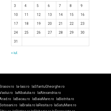
3
4
5
6
7
8
9
10
11
12
13
14
15
16
17
18
19
20
21
22
23
24
25
26
27
28
29
30
31
« iul.
Brasov.ro
la-Iasi.ro
laSfantuGheorghe.ro
aVaslui.ro
laAlbaIulia.ro
laAlexandria.ro
Arad.ro
laBacau.ro
laBaiaMare.ro
laBistrita.ro
Botosani.ro
laBraila.ro
laResita.ro
laSatuMare.ro