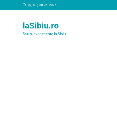
Skip
joi, august 06, 2026
to
content
laSibiu.ro
Stiri si evenimente la Sibiu