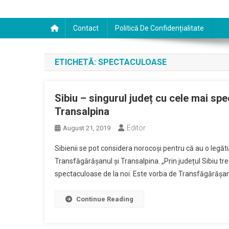
Contact
Politică De Confidențialitate
ETICHETĂ:
SPECTACULOASE
Sibiu – singurul județ cu cele mai sp
Transalpina
Editor
August 21, 2019
Sibienii se pot considera norocoși pentru că au o legă
Transfăgărășanul și Transalpina. „Prin județul Sibiu tr
spectaculoase de la noi. Este vorba de Transfăgărășa
Continue Reading