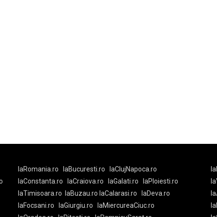
laRomania.ro
laBucuresti.ro
laClujNapoca.ro
la
o
laConstanta.ro
laCraiova.ro
laGalati.ro
laPloiesti.ro
l
laTimisoara.ro
laBuzau.ro
laCalarasi.ro
laDeva.ro
la
laFocsani.ro
laGiurgiu.ro
laMiercureaCiuc.ro
la