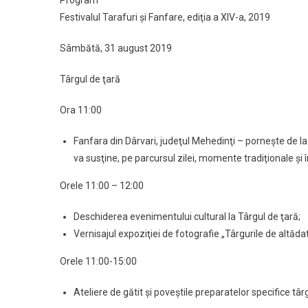
Program
Festivalul Tarafuri şi Fanfare, ediţia a XIV-a, 2019
Sâmbătă, 31 august 2019
Târgul de ţară
Ora 11:00
Fanfara din Dârvari, judeţul Mehedinţi – porneşte de la
va susţine, pe parcursul zilei, momente tradiţionale şi în
Orele 11:00 – 12:00
Deschiderea evenimentului cultural la Târgul de ţară;
Vernisajul expoziţiei de fotografie „Târgurile de altădat
Orele 11:00-15:00
Ateliere de gătit şi poveştile preparatelor specifice târ