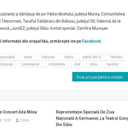
 Muzicanţi şi dănţăuşi de pe Valea Idicelului, judeţul Mureş, Comunitatea
l Teleorman, Taraful Căldăraru din Băbiciu, judeţul Olt, Valerică de la
scă „JuniiËŽ, judeţul Sibiu. Invitat special: Zamfira Mureşan.
și informații din orașul tău, urmărește-ne pe
Facebook
.
asociatia
astra
culturala
datini
editia XIV-a
fanfare
nizeaza
parteneriat
rezistenta
rost
sibiu
tarafuri
Încă un pas pentru crearea drumului de legătură între cartierele Ștrand și Turnișor: Expropierea unor suprafețe de teren pentru lărgirea drumului
e Concert Ada Milea
Reprezentație Specială De Ziua
Națională A Germaniei, La Teatrul Gon
8, 2020
Editor
Din Sibiu