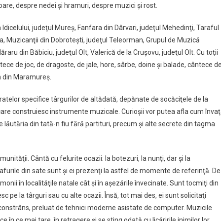
boare, despre nedei şi hramuri, despre muzici şi rost.
Idicelului, judeţul Mureş, Fanfara din Dârvari, judeţul Mehedinţi, Taraful
lba, Muzicanţii din Dobroteşti, judeţul Teleorman, Grupul de Muzică
aru din Băbiciu, judeţul Olt, Valerică de la Cruşovu, judeţul Olt. Cu toţii
tece de joc, de dragoste, de jale, hore, sârbe, doine şi balade, cântece d
an din Maramureş.
aratelor specifice târgurilor de altădată, depănate de socăciţele de la
i care construiesc instrumente muzicale. Curioşii vor putea afla cum înva
 lăutăria din tată-n fiu fără partituri, precum şi alte secrete din tagma
nităţii. Cântă cu felurite ocazii: la botezuri, la nunţi, dar şi la
rile din sate sunt şi ei prezenţi la astfel de momente de referinţă. De
nii în localităţile natale cât şi în aşezările învecinate. Sunt tocmiţi din
esc pe la târguri sau cu alte ocazii. Însă, tot mai des, ei sunt solicitaţi
şi constrâns, preluat de tehnici moderne asistate de computer. Muzicile
e în ce mai tare, în retragere şi se sting odată cu licăririle inimilor lor