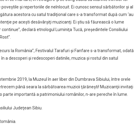
oveştile şi repertoriile de neînlocuit. Ei cunosc sensul sărbătorilor şi al
i legătura acestora cu satul tradiţional care s-a transformat după cum ‘au
n atenţie pe aceşti desăvârşiţi muzicanţi. Ei ştiu să făurească o lume
r continue”, declară etnologul Luminiţa Tucă, preşedintele Consiliului
 Rost”.
,Recurs la România”, Festivalul Tarafuri şi Fanfare s-a transformat, odată
” în a descoperi şi redescoperi datinile, muzica şi rostul din satul
tembrie 2019, la Muzeul în aer liber din Dumbrava Sibiului, între orele
 petrecem până seara la sărbătoarea muzicii ţărăneşti! Muzicanţii invitaţi
o parte importantă a patrimoniului românilor, n-are pereche în lume.
iliului Judeţean Sibiu.
 România.