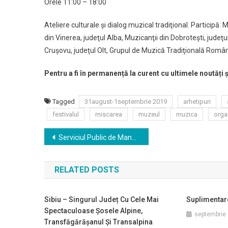
Orele 11:00 – 18:00
Ateliere culturale şi dialog muzical tradiţional. Participă:
din Vinerea, judeţul Alba, Muzicanţii din Dobroteşti, judeţu
Cruşovu, judeţul Olt, Grupul de Muzică Tradiţională Române
Pentru a fi în permanență la curent cu ultimele noutăți 
Tagged
31august-1septembrie 2019
arhetipuri
festivalul
miscarea
muzeul
muzica
orga
Navigare
Serviciul Public de Management Salubrizare și Protecția Mediului în Municipiul Sibiu angajeaza: Consilier juridic gr. I – 1 post Inspector de specialitate gr. 1A – 1 post
în
RELATED POSTS
articole
Sibiu – Singurul Județ Cu Cele Mai
Suplimentar
Spectaculoase Șosele Alpine,
septembrie 
Transfăgărășanul Și Transalpina