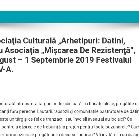
aţia Culturală „Arhetipuri: Datini,
u Asociaţia „Mişcarea De Rezistenţă”,
gust – 1 Septembrie 2019 Festivalul
V-A.
conturată atmosfera târgurilor de odinioară: cu bucate alese, pregătite d
canţi fără pereche. Lăutarii, rapsozii şi comunităţile păstrătoare de datin
te un târg şi ce fel de tranzacţii sau învoieli aveau şi au loc aici? Ce
l pentru a găsi cele de trebuinţă la preţuri pentru toate buzunarele? Cu
epertorii ocazionale pregăteau în decursul unui an? Vă invităm la un dialo