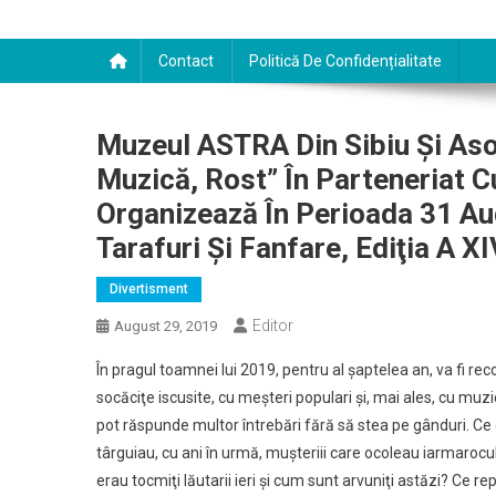
Contact
Politică De Confidențialitate
Muzeul ASTRA Din Sibiu Şi Asoci
Muzică, Rost” În Parteneriat C
Organizează În Perioada 31 Au
Tarafuri Şi Fanfare, Ediţia A XI
Divertisment
Editor
August 29, 2019
În pragul toamnei lui 2019, pentru al şaptelea an, va fi re
socăciţe iscusite, cu meşteri populari şi, mai ales, cu muzi
pot răspunde multor întrebări fără să stea pe gânduri. Ce es
târguiau, cu ani în urmă, muşteriii care ocoleau iarmarocu
erau tocmiţi lăutarii ieri şi cum sunt arvuniţi astăzi? Ce r