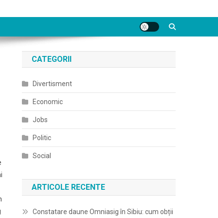
CATEGORII
Divertisment
Economic
Jobs
Politic
Social
e
i
ARTICOLE RECENTE
m
g
Constatare daune Omniasig în Sibiu: cum obții