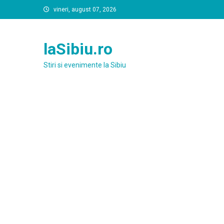
Skip
vineri, august 07, 2026
to
content
laSibiu.ro
Stiri si evenimente la Sibiu