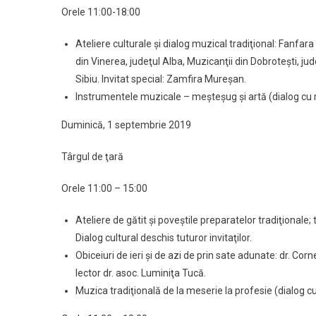
Orele 11:00-18:00
Ateliere culturale şi dialog muzical tradiţional: Fanfara
din Vinerea, judeţul Alba, Muzicanţii din Dobroteşti, j
Sibiu. Invitat special: Zamfira Mureşan.
Instrumentele muzicale – meşteşug şi artă (dialog cu m
Duminică, 1 septembrie 2019
Târgul de ţară
Orele 11:00 – 15:00
Ateliere de gătit şi poveştile preparatelor tradiţionale; t
Dialog cultural deschis tuturor invitaţilor.
Obiceiuri de ieri şi de azi de prin sate adunate: dr. Cor
lector dr. asoc. Luminiţa Tucă.
Muzica tradiţională de la meserie la profesie (dialog cu