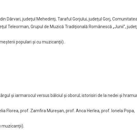
 din Dârvari, judeţul Mehedinţi, Taraful Gorjului, judeţul Gorj, Comunitate
udeţul Teleorman, Grupul de Muzică Tradiţională Românescă „Junii”, judeţ
eşterii populari şi cu muzicanţii).
ârgul şi iarmarocul versus bâlciul şi oborul; istorisiri de la nedei şi hramur
nelia Florea, prof. Zamfira Mureşan, prof. Anca Herlea, prof. Ionela Popa,
 muzicanţii).