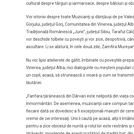
cultural despre târguri şi iarmaroace, despre bâlciuri şi o
Vor istorisi despre toate Muzicanţi şi dănţăuşi de pe Valea 
Gorjului, judeţul Gorj, Comunitatea din Vinerea, judeţul A
Tradiţională Românescă „Junii”, judeţul Sibiu, Taraful Căldăr
vor deschide tolbele cu poveşti şi vor zice, deopotrivă, cân
ascultare. Li se alătură, în cele două zile, Zamfira Mureş
Nu vor lipsi atelierele de gătit, îmbinate cu poveştile prep
Vinerea, judeţul Alba, nici dialogurile cu meşterii popular
un copil, acasă, să strunească o vioară şi cum se transmite
lăutăriei.
„Fanfara ţărănească din Dârvari este nelipsită din viaţa comu
înmormântări. De asemenea, muzicanţii care compun tarafu
fiecare dată se dovedesc a fi excepţionali maeştri de ceremo
vreme de cei interesaţi. Unii îi caută pe acasă, alţii îi întâln
pentru a zice obiceiul de nuntă şi rolul lor este restrâns 
străvechi, moştenite de aceşti purtători de tradiţii bat, din c