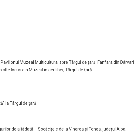
 Pavilionul Muzeal Multicultural spre Târgul de ţară; Fanfara din Dârvari
 alte locuri din Muzeul în aer liber, Târgul de ţară.
ă” la Târgul de ţară.
gurilor de altădată – Socăciţele de la Vinerea şi Tonea, judeţul Alba.