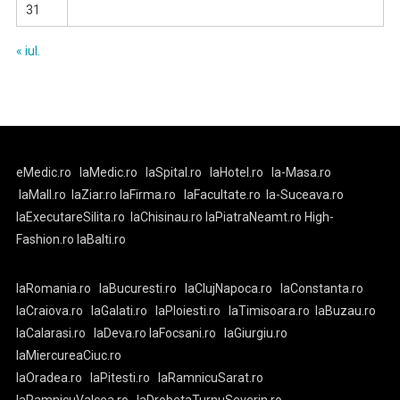
31
« iul.
eMedic.ro
laMedic.ro
laSpital.ro
laHotel.ro
la-Masa.ro
laMall.ro
laZiar.ro
laFirma.ro
laFacultate.ro
la-Suceava.ro
laExecutareSilita.ro
laChisinau.ro
laPiatraNeamt.ro
High-
Fashion.ro
laBalti.ro
laRomania.ro
laBucuresti.ro
laClujNapoca.ro
laConstanta.ro
laCraiova.ro
laGalati.ro
laPloiesti.ro
laTimisoara.ro
laBuzau.ro
laCalarasi.ro
laDeva.ro
laFocsani.ro
laGiurgiu.ro
laMiercureaCiuc.ro
laOradea.ro
laPitesti.ro
laRamnicuSarat.ro