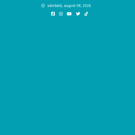
Skip
sâmbătă, august 08, 2026
to
content