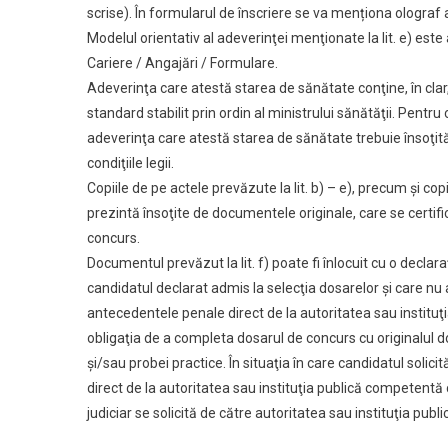
scrise). În formularul de înscriere se va menționa olograf 
Modelul orientativ al adeverinţei menţionate la lit. e) est
Cariere / Angajări / Formulare.
Adeverinţa care atestă starea de sănătate conţine, în clar
standard stabilit prin ordin al ministrului sănătăţii. Pentru c
adeverinţa care atestă starea de sănătate trebuie însoţită
condiţiile legii.
Copiile de pe actele prevăzute la lit. b) – e), precum şi co
prezintă însoţite de documentele originale, care se certif
concurs.
Documentul prevăzut la lit. f) poate fi înlocuit cu o decla
candidatul declarat admis la selecţia dosarelor şi care nu a
antecedentele penale direct de la autoritatea sau instituţi
obligaţia de a completa dosarul de concurs cu originalul do
şi/sau probei practice. În situaţia în care candidatul solic
direct de la autoritatea sau instituţia publică competentă c
judiciar se solicită de către autoritatea sau instituţia publi