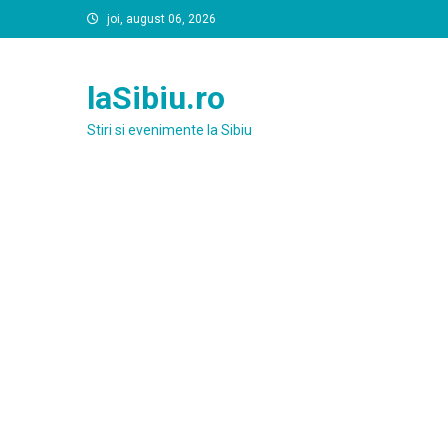
Skip
joi, august 06, 2026
to
content
laSibiu.ro
Stiri si evenimente la Sibiu