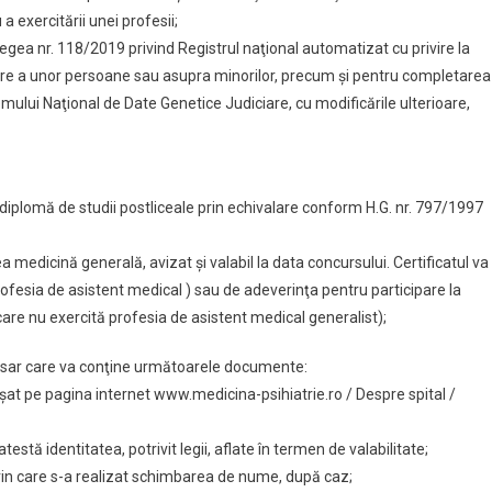
a exercitării unei profesii;
n Legea nr. 118/2019 privind Registrul naţional automatizat cu privire la
are a unor persoane sau asupra minorilor, precum şi pentru completarea
mului Naţional de Date Genetice Judiciare, cu modificările ulterioare,
diplomă de studii postliceale prin echivalare conform H.G. nr. 797/1997
dicină generală, avizat şi valabil la data concursului. Certificatul va 
rofesia de asistent medical ) sau de adeverinţa pentru participare la
e nu exercită profesia de asistent medical generalist);
dosar care va conţine următoarele documente:
șat pe pagina internet www.medicina-psihiatrie.ro / Despre spital /
estă identitatea, potrivit legii, aflate în termen de valabilitate;
prin care s-a realizat schimbarea de nume, după caz;