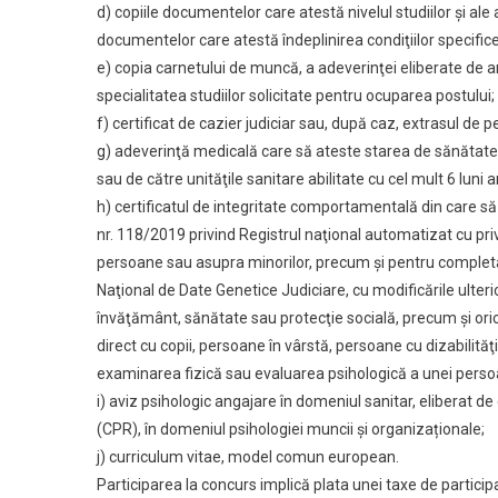
d) copiile documentelor care atestă nivelul studiilor şi ale
documentelor care atestă îndeplinirea condiţiilor specifice 
e) copia carnetului de muncă, a adeverinţei eliberate de 
specialitatea studiilor solicitate pentru ocuparea postului;
f) certificat de cazier judiciar sau, după caz, extrasul de pe
g) adeverinţă medicală care să ateste starea de sănătate 
sau de către unităţile sanitare abilitate cu cel mult 6 luni a
h) certificatul de integritate comportamentală din care să 
nr. 118/2019 privind Registrul naţional automatizat cu pri
persoane sau asupra minorilor, precum şi pentru completa
Naţional de Date Genetice Judiciare, cu modificările ulterio
învăţământ, sănătate sau protecţie socială, precum şi oric
direct cu copii, persoane în vârstă, persoane cu dizabilită
examinarea fizică sau evaluarea psihologică a unei perso
i) aviz psihologic angajare în domeniul sanitar, eliberat d
(CPR), în domeniul psihologiei muncii și organizaționale;
j) curriculum vitae, model comun european.
Participarea la concurs implică plata unei taxe de particip