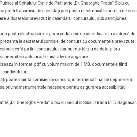
ublice al Spitalului Clinic de Psihiatrie „Dr. Gheorghe Preda” Sibiu cu
u sau pot fi transmise de candidaţi prin poşta electronică la adresa de emai
ere a dosarelor prevăzut în calendarul concursului, sub sancțiunea
prin poşta electronică vor primi codul unic de identificare la o adresă de
e prezenta la secretarul comisiei de concurs cu documentele prevăzute l
parcursul desfăşurării concursului, dar nu mai târziu de data şi ora
ea neemiterii actului administrativ de angajare.
lizează în format .pdf cu volum maxim de 1 MB, documentele fiind
i candidatului.
ităţi poate înainta comisiei de concurs, în termenul final de depunere a
sa privind instrumentele necesare pentru asigurarea accesibilităţii
atrie „Dr. Gheorghe Preda” Sibiu cu sediul în Sibiu, strada Dr. D Bagdasar,