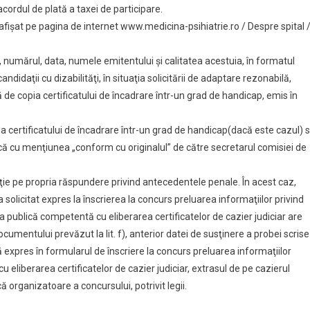
acordul de plată a taxei de participare.
e afișat pe pagina de internet www.medicina-psihiatrie.ro / Despre spital 
, numărul, data, numele emitentului şi calitatea acestuia, în formatul
andidaţii cu dizabilităţi, în situaţia solicitării de adaptare rezonabilă,
 de copia certificatului de încadrare într-un grad de handicap, emis în
pia certificatului de încadrare într-un grad de handicap(dacă este cazul) 
ică cu menţiunea „conform cu originalul” de către secretarul comisiei de
raţie pe propria răspundere privind antecedentele penale. În acest caz,
 solicitat expres la înscrierea la concurs preluarea informaţiilor privind
a publică competentă cu eliberarea certificatelor de cazier judiciar are
cumentului prevăzut la lit. f), anterior datei de susţinere a probei scrise
ită expres în formularul de înscriere la concurs preluarea informaţiilor
u eliberarea certificatelor de cazier judiciar, extrasul de pe cazierul
că organizatoare a concursului, potrivit legii.