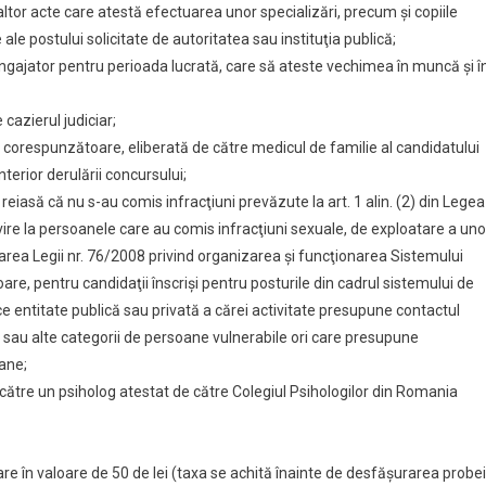
 altor acte care atestă efectuarea unor specializări, precum şi copiile
ale postului solicitate de autoritatea sau instituţia publică;
angajator pentru perioada lucrată, care să ateste vechimea în muncă şi î
 cazierul judiciar;
corespunzătoare, eliberată de către medicul de familie al candidatului
nterior derulării concursului;
reiasă că nu s-au comis infracţiuni prevăzute la art. 1 alin. (2) din Legea
vire la persoanele care au comis infracţiuni sexuale, de exploatare a uno
rea Legii nr. 76/2008 privind organizarea şi funcţionarea Sistemului
are, pentru candidaţii înscrişi pentru posturile din cadrul sistemului de
e entitate publică sau privată a cărei activitate presupune contactul
ţi sau alte categorii de persoane vulnerabile ori care presupune
ane;
e către un psiholog atestat de către Colegiul Psihologilor din Romania
are în valoare de 50 de lei (taxa se achită înainte de desfășurarea probei