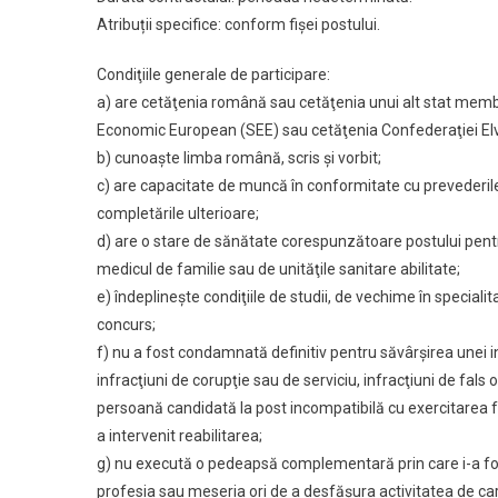
Atribuții specifice: conform fișei postului.
Condiţiile generale de participare:
a) are cetăţenia română sau cetăţenia unui alt stat membru
Economic European (SEE) sau cetăţenia Confederaţiei El
b) cunoaşte limba română, scris şi vorbit;
c) are capacitate de muncă în conformitate cu prevederile 
completările ulterioare;
d) are o stare de sănătate corespunzătoare postului pent
medicul de familie sau de unităţile sanitare abilitate;
e) îndeplineşte condiţiile de studii, de vechime în specialita
concurs;
f) nu a fost condamnată definitiv pentru săvârşirea unei inf
infracţiuni de corupţie sau de serviciu, infracţiuni de fals or
persoană candidată la post incompatibilă cu exercitarea fu
a intervenit reabilitarea;
g) nu execută o pedeapsă complementară prin care i-a fost
profesia sau meseria ori de a desfăşura activitatea de care