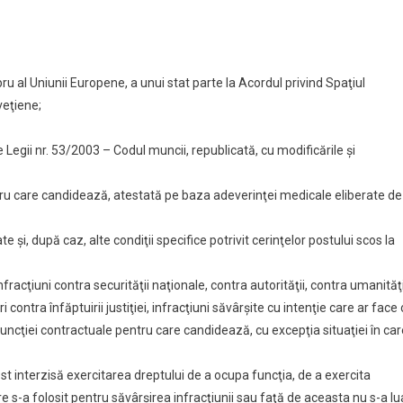
 al Uniunii Europene, a unui stat parte la Acordul privind Spaţiul
veţiene;
Legii nr. 53/2003 – Codul muncii, republicată, cu modificările şi
ru care candidează, atestată pe baza adeverinţei medicale eliberate de
te şi, după caz, alte condiţii specifice potrivit cerinţelor postului scos la
racţiuni contra securităţii naţionale, contra autorităţii, contra umanităţi
i contra înfăptuirii justiţiei, infracţiuni săvârşite cu intenţie care ar face 
ncţiei contractuale pentru care candidează, cu excepţia situaţiei în car
 interzisă exercitarea dreptului de a ocupa funcţia, de a exercita
 s-a folosit pentru săvârşirea infracţiunii sau faţă de aceasta nu s-a lu