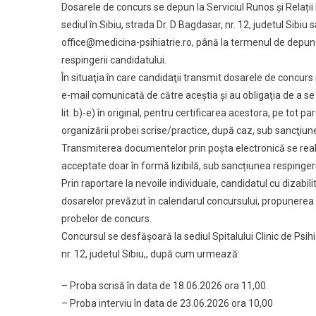
Dosarele de concurs se depun la Serviciul Runos și Relații P
sediul în Sibiu, strada Dr. D Bagdasar, nr. 12, judetul Sibi
office@medicina-psihiatrie.ro, până la termenul de depun
respingerii candidatului.
În situaţia în care candidaţii transmit dosarele de concurs 
e-mail comunicată de către aceştia şi au obligaţia de a s
lit. b)-e) în original, pentru certificarea acestora, pe tot 
organizării probei scrise/practice, după caz, sub sancţiun
Transmiterea documentelor prin poşta electronică se rea
acceptate doar în formă lizibilă, sub sancțiunea respingeri
Prin raportare la nevoile individuale, candidatul cu dizabil
dosarelor prevăzut în calendarul concursului, propunerea 
probelor de concurs.
Concursul se desfășoară la sediul Spitalului Clinic de Psihi
nr. 12, judetul Sibiu,, după cum urmează:
– Proba scrisă în data de 18.06.2026 ora 11,00.
– Proba interviu în data de 23.06.2026 ora 10,00