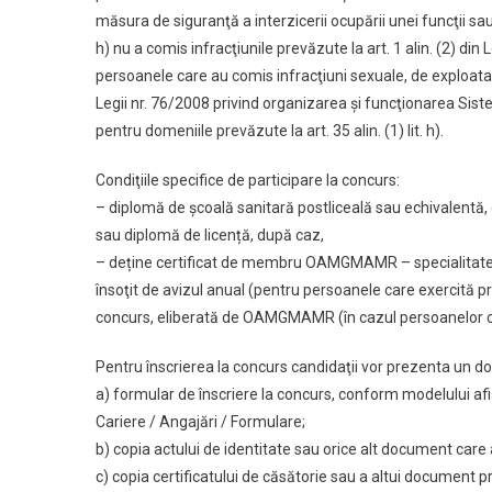
măsura de siguranţă a interzicerii ocupării unei funcţii sau 
h) nu a comis infracţiunile prevăzute la art. 1 alin. (2) di
persoanele care au comis infracţiuni sexuale, de exploat
Legii nr. 76/2008 privind organizarea şi funcţionarea Siste
pentru domeniile prevăzute la art. 35 alin. (1) lit. h).
Condiţiile specifice de participare la concurs:
– diplomă de şcoală sanitară postliceală sau echivalentă, 
sau diplomă de licență, după caz,
– deține certificat de membru OAMGMAMR – specialitatea me
însoţit de avizul anual (pentru persoanele care exercită p
concurs, eliberată de OAMGMAMR (în cazul persoanelor car
Pentru înscrierea la concurs candidaţii vor prezenta un 
a) formular de înscriere la concurs, conform modelului afi
Cariere / Angajări / Formulare;
b) copia actului de identitate sau orice alt document care at
c) copia certificatului de căsătorie sau a altui document 