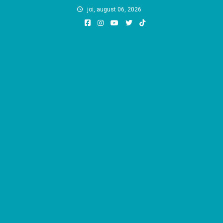
Skip
joi, august 06, 2026
to
content