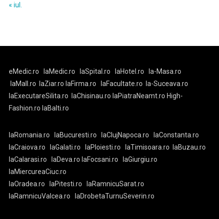
« iul.
eMedic.ro
laMedic.ro
laSpital.ro
laHotel.ro
la-Masa.ro
laMall.ro
laZiar.ro
laFirma.ro
laFacultate.ro
la-Suceava.ro
laExecutareSilita.ro
laChisinau.ro
laPiatraNeamt.ro
High-
Fashion.ro
laBalti.ro
laRomania.ro
laBucuresti.ro
laClujNapoca.ro
laConstanta.ro
laCraiova.ro
laGalati.ro
laPloiesti.ro
laTimisoara.ro
laBuzau.ro
laCalarasi.ro
laDeva.ro
laFocsani.ro
laGiurgiu.ro
laMiercureaCiuc.ro
laOradea.ro
laPitesti.ro
laRamnicuSarat.ro
laRamnicuValcea.ro
laDrobetaTurnuSeverin.ro