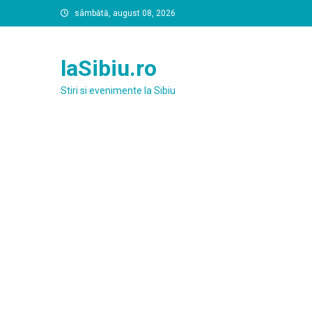
Skip
sâmbătă, august 08, 2026
to
content
laSibiu.ro
Stiri si evenimente la Sibiu