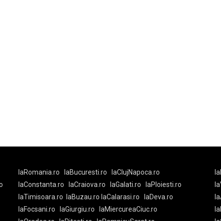
laRomania.ro
laBucuresti.ro
laClujNapoca.ro
la
o
laConstanta.ro
laCraiova.ro
laGalati.ro
laPloiesti.ro
l
laTimisoara.ro
laBuzau.ro
laCalarasi.ro
laDeva.ro
la
laFocsani.ro
laGiurgiu.ro
laMiercureaCiuc.ro
la