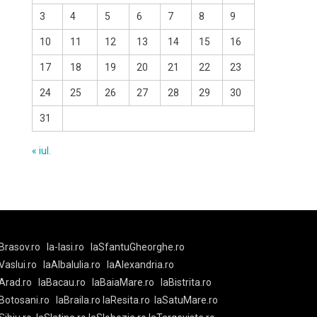
3
4
5
6
7
8
9
10
11
12
13
14
15
16
17
18
19
20
21
22
23
24
25
26
27
28
29
30
31
« iul.
Brasov.ro
la-Iasi.ro
laSfantuGheorghe.ro
aVaslui.ro
laAlbaIulia.ro
laAlexandria.ro
Arad.ro
laBacau.ro
laBaiaMare.ro
laBistrita.ro
Botosani.ro
laBraila.ro
laResita.ro
laSatuMare.ro