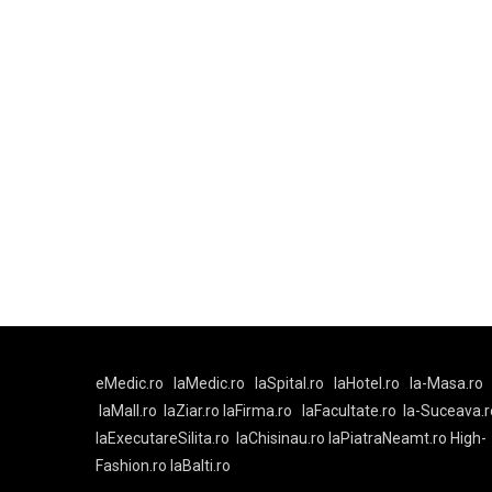
eMedic.ro
laMedic.ro
laSpital.ro
laHotel.ro
la-Masa.ro
laMall.ro
laZiar.ro
laFirma.ro
laFacultate.ro
la-Suceava.r
laExecutareSilita.ro
laChisinau.ro
laPiatraNeamt.ro
High-
Fashion.ro
laBalti.ro