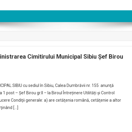
nistrarea Cimitirului Municipal Sibiu Șef Birou
L SIBIU cu sediul în Sibiu, Calea Dumbrăvii nr. 155 anunţă
st – Șef Birou gr.II – la Biroul Întreținere Utilități și Control
ucere Condiţii generale: a) are cetăţenia română, cetăţenie a altor
ţinând […]