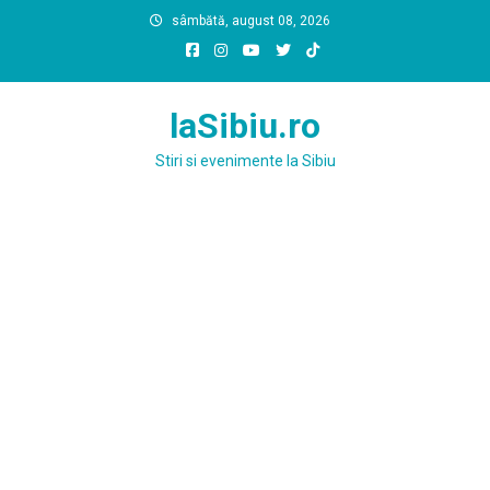
Skip
sâmbătă, august 08, 2026
to
content
laSibiu.ro
Stiri si evenimente la Sibiu