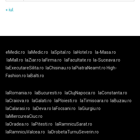
« iul.
eMedic.ro
laMedic.ro
laSpital.ro
laHotel.ro
la-Masa.ro
laMall.ro
laZiar.ro
laFirma.ro
laFacultate.ro
la-Suceava.ro
laExecutareSilita.ro
laChisinau.ro
laPiatraNeamt.ro
High-
Fashion.ro
laBalti.ro
laRomania.ro
laBucuresti.ro
laClujNapoca.ro
laConstanta.ro
laCraiova.ro
laGalati.ro
laPloiesti.ro
laTimisoara.ro
laBuzau.ro
laCalarasi.ro
laDeva.ro
laFocsani.ro
laGiurgiu.ro
laMiercureaCiuc.ro
laOradea.ro
laPitesti.ro
laRamnicuSarat.ro
laRamnicuValcea.ro
laDrobetaTurnuSeverin.ro