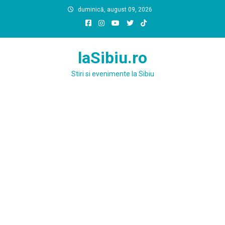
Skip
duminică, august 09, 2026
to
content
laSibiu.ro
Stiri si evenimente la Sibiu