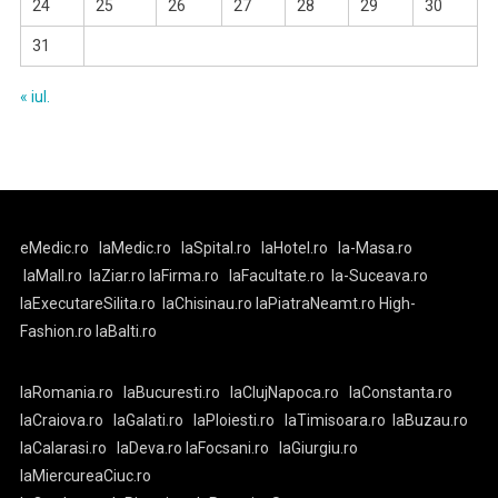
24
25
26
27
28
29
30
31
« iul.
eMedic.ro
laMedic.ro
laSpital.ro
laHotel.ro
la-Masa.ro
laMall.ro
laZiar.ro
laFirma.ro
laFacultate.ro
la-Suceava.ro
laExecutareSilita.ro
laChisinau.ro
laPiatraNeamt.ro
High-
Fashion.ro
laBalti.ro
laRomania.ro
laBucuresti.ro
laClujNapoca.ro
laConstanta.ro
laCraiova.ro
laGalati.ro
laPloiesti.ro
laTimisoara.ro
laBuzau.ro
laCalarasi.ro
laDeva.ro
laFocsani.ro
laGiurgiu.ro
laMiercureaCiuc.ro