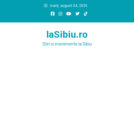
Skip
marți, august 04, 2026
to
content
laSibiu.ro
Stiri si evenimente la Sibiu