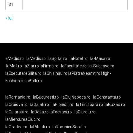
31
« iul.
eMedic.ro
laMedic.ro
laSpital.ro
laHotel.ro
la-Masa.ro
laMall.ro
laZiar.ro
laFirma.ro
laFacultate.ro
la-Suceava.ro
laExecutareSilita.ro
laChisinau.ro
laPiatraNeamt.ro
High-
Fashion.ro
laBalti.ro
laRomania.ro
laBucuresti.ro
laClujNapoca.ro
laConstanta.ro
laCraiova.ro
laGalati.ro
laPloiesti.ro
laTimisoara.ro
laBuzau.ro
laCalarasi.ro
laDeva.ro
laFocsani.ro
laGiurgiu.ro
laMiercureaCiuc.ro
laOradea.ro
laPitesti.ro
laRamnicuSarat.ro