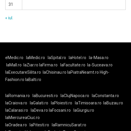
31
« iul.
eMedic.ro
laMedic.ro
laSpital.ro
laHotel.ro
la-Masa.ro
laMall.ro
laZiar.ro
laFirma.ro
laFacultate.ro
la-Suceava.ro
laExecutareSilita.ro
laChisinau.ro
laPiatraNeamt.ro
High-
Fashion.ro
laBalti.ro
laRomania.ro
laBucuresti.ro
laClujNapoca.ro
laConstanta.ro
laCraiova.ro
laGalati.ro
laPloiesti.ro
laTimisoara.ro
laBuzau.ro
laCalarasi.ro
laDeva.ro
laFocsani.ro
laGiurgiu.ro
laMiercureaCiuc.ro
laOradea.ro
laPitesti.ro
laRamnicuSarat.ro