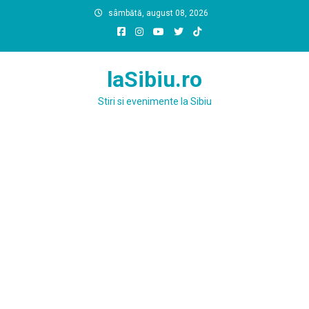
Skip
sâmbătă, august 08, 2026
to
content
laSibiu.ro
Stiri si evenimente la Sibiu