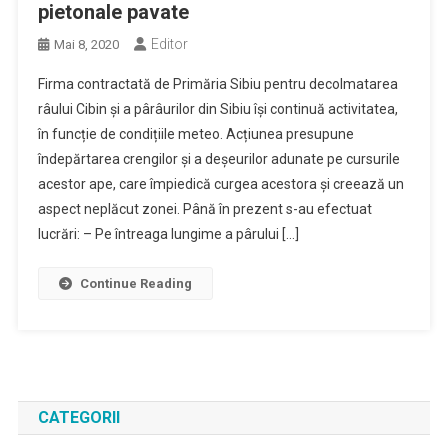
pietonale pavate
Editor
Mai 8, 2020
Firma contractată de Primăria Sibiu pentru decolmatarea
râului Cibin și a pârâurilor din Sibiu își continuă activitatea,
în funcție de condițiile meteo. Acțiunea presupune
îndepărtarea crengilor și a deșeurilor adunate pe cursurile
acestor ape, care împiedică curgea acestora și creează un
aspect neplăcut zonei. Până în prezent s-au efectuat
lucrări: – Pe întreaga lungime a pârului […]
Continue Reading
CATEGORII