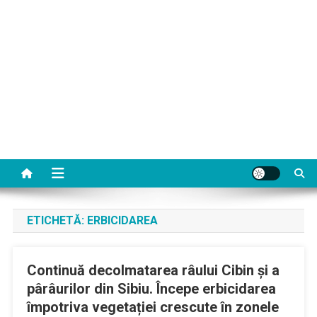
ETICHETĂ:
ERBICIDAREA
Continuă decolmatarea râului Cibin și a
pârâurilor din Sibiu. Începe erbicidarea
împotriva vegetației crescute în zonele