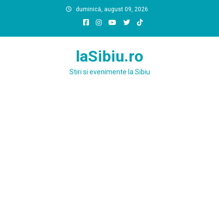
Skip
duminică, august 09, 2026
to
content
laSibiu.ro
Stiri si evenimente la Sibiu