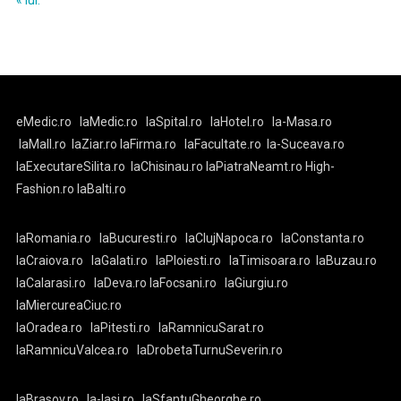
« iul.
eMedic.ro
laMedic.ro
laSpital.ro
laHotel.ro
la-Masa.ro
laMall.ro
laZiar.ro
laFirma.ro
laFacultate.ro
la-Suceava.ro
laExecutareSilita.ro
laChisinau.ro
laPiatraNeamt.ro
High-
Fashion.ro
laBalti.ro
laRomania.ro
laBucuresti.ro
laClujNapoca.ro
laConstanta.ro
laCraiova.ro
laGalati.ro
laPloiesti.ro
laTimisoara.ro
laBuzau.ro
laCalarasi.ro
laDeva.ro
laFocsani.ro
laGiurgiu.ro
laMiercureaCiuc.ro
laOradea.ro
laPitesti.ro
laRamnicuSarat.ro
laRamnicuValcea.ro
laDrobetaTurnuSeverin.ro
laBrasov.ro
la-Iasi.ro
laSfantuGheorghe.ro