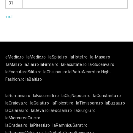
31
« iul.
eMedic.ro
laMedic.ro
laSpital.ro
laHotel.ro
la-Masa.ro
laMall.ro
laZiar.ro
laFirma.ro
laFacultate.ro
la-Suceava.ro
laExecutareSilita.ro
laChisinau.ro
laPiatraNeamt.ro
High-
Fashion.ro
laBalti.ro
laRomania.ro
laBucuresti.ro
laClujNapoca.ro
laConstanta.ro
laCraiova.ro
laGalati.ro
laPloiesti.ro
laTimisoara.ro
laBuzau.ro
laCalarasi.ro
laDeva.ro
laFocsani.ro
laGiurgiu.ro
laMiercureaCiuc.ro
laOradea.ro
laPitesti.ro
laRamnicuSarat.ro
laRamnicuValcea.ro
laDrobetaTurnuSeverin.ro