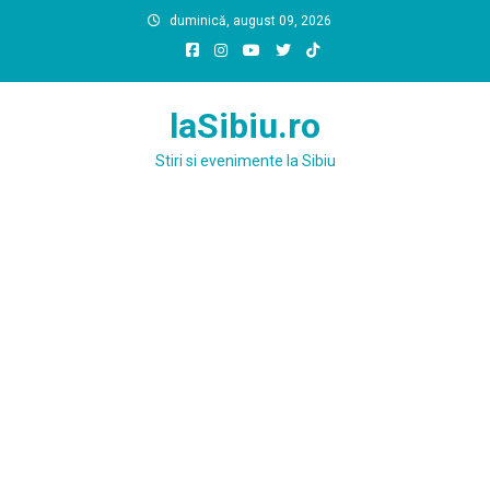
Skip
duminică, august 09, 2026
to
content
laSibiu.ro
Stiri si evenimente la Sibiu