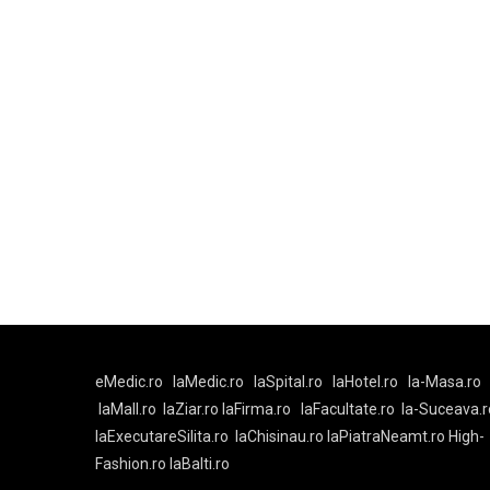
eMedic.ro
laMedic.ro
laSpital.ro
laHotel.ro
la-Masa.ro
laMall.ro
laZiar.ro
laFirma.ro
laFacultate.ro
la-Suceava.r
laExecutareSilita.ro
laChisinau.ro
laPiatraNeamt.ro
High-
Fashion.ro
laBalti.ro