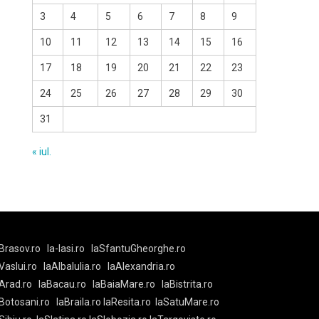
3
4
5
6
7
8
9
10
11
12
13
14
15
16
17
18
19
20
21
22
23
24
25
26
27
28
29
30
31
« iul.
Brasov.ro
la-Iasi.ro
laSfantuGheorghe.ro
aVaslui.ro
laAlbaIulia.ro
laAlexandria.ro
Arad.ro
laBacau.ro
laBaiaMare.ro
laBistrita.ro
Botosani.ro
laBraila.ro
laResita.ro
laSatuMare.ro