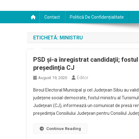
Contact
Politică De Confidențialitate
ETICHETĂ:
MINISTRU
PSD şi-a înregistrat candidaţii; fost
preşedinţia CJ
Editor
August 19, 2020
Biroul Electoral Municipal şi cel Judeţean Sibiu au valid
judeţene social-democrate, fostul ministru al Turismulu
Judeţean (CJ), informează un comunicat de presă remi
preşedinţia Consiliului Judeţean pentru Consiliul Judeţ
Continue Reading