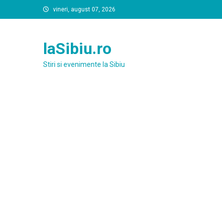
Skip
vineri, august 07, 2026
to
content
laSibiu.ro
Stiri si evenimente la Sibiu