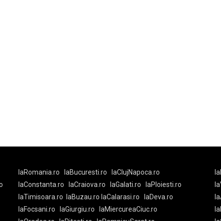
laRomania.ro
laBucuresti.ro
laClujNapoca.ro
la
o
laConstanta.ro
laCraiova.ro
laGalati.ro
laPloiesti.ro
l
laTimisoara.ro
laBuzau.ro
laCalarasi.ro
laDeva.ro
la
laFocsani.ro
laGiurgiu.ro
laMiercureaCiuc.ro
la