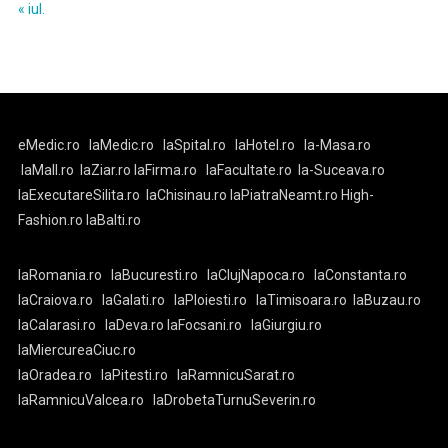
« iul.
eMedic.ro
laMedic.ro
laSpital.ro
laHotel.ro
la-Masa.ro
laMall.ro
laZiar.ro
laFirma.ro
laFacultate.ro
la-Suceava.ro
laExecutareSilita.ro
laChisinau.ro
laPiatraNeamt.ro
High-
Fashion.ro
laBalti.ro
laRomania.ro
laBucuresti.ro
laClujNapoca.ro
laConstanta.ro
laCraiova.ro
laGalati.ro
laPloiesti.ro
laTimisoara.ro
laBuzau.ro
laCalarasi.ro
laDeva.ro
laFocsani.ro
laGiurgiu.ro
laMiercureaCiuc.ro
laOradea.ro
laPitesti.ro
laRamnicuSarat.ro
laRamnicuValcea.ro
laDrobetaTurnuSeverin.ro