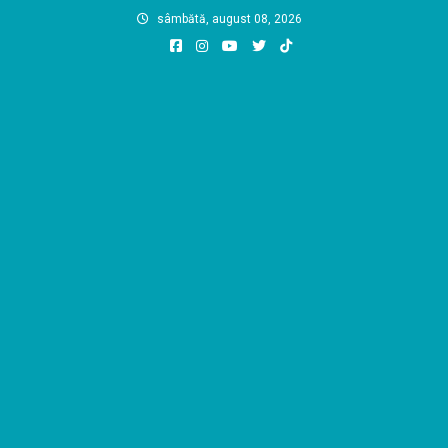
Skip
sâmbătă, august 08, 2026
to
content