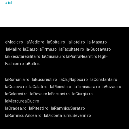
« iul.
eMedic.ro
laMedic.ro
laSpital.ro
laHotel.ro
la-Masa.ro
laMall.ro
laZiar.ro
laFirma.ro
laFacultate.ro
la-Suceava.ro
laExecutareSilita.ro
laChisinau.ro
laPiatraNeamt.ro
High-
Fashion.ro
laBalti.ro
laRomania.ro
laBucuresti.ro
laClujNapoca.ro
laConstanta.ro
laCraiova.ro
laGalati.ro
laPloiesti.ro
laTimisoara.ro
laBuzau.ro
laCalarasi.ro
laDeva.ro
laFocsani.ro
laGiurgiu.ro
laMiercureaCiuc.ro
laOradea.ro
laPitesti.ro
laRamnicuSarat.ro
laRamnicuValcea.ro
laDrobetaTurnuSeverin.ro