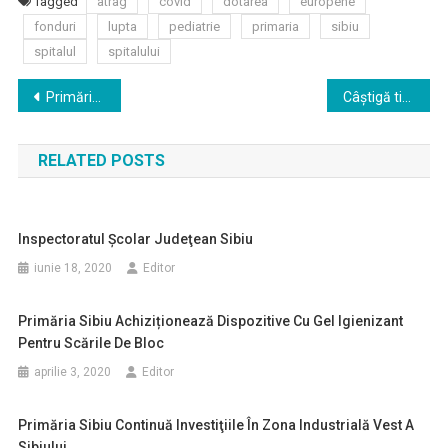
Tagged
atrag
covid
dotarea
europene
fonduri
lupta
pediatrie
primaria
sibiu
spitalul
spitalului
Navigare
Primăria Sibiu continuă să sprijine sportul sibian
Câștigă timp liber și scapă corect de deșeurile electrice cu un simplu apel telefonic!
în
RELATED POSTS
articole
Inspectoratul Şcolar Judeţean Sibiu
iunie 18, 2020
Editor
Primăria Sibiu Achiziționează Dispozitive Cu Gel Igienizant
Pentru Scările De Bloc
aprilie 3, 2020
Editor
Primăria Sibiu Continuă Investiţiile În Zona Industrială Vest A
Sibiului