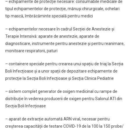
– echipamente de protecție necesare: consumabile medicale de
tipul echipamentelor de protecție, mănuși chirurgicale, ochelari
tip mască, îmbrăcăminte specială pentru medici
– echipamentelor necesare în cadrul Secției de Anestezie şi
Terapie Intensivă: aparate de anestezie, aparate de
diagnosticare, instrumente pentru anestezie şi pentru reanimare,
monitoare respiratorii, paturi
– containere speciale pentru crearea unui spațiu de triaj la Secția
Boli Infecțioase și a unor spații de depozitare echipamente de
protecție la Secția Boli Infecțioase și Secția Clinica Pediatrie
– sistem complet generator de oxigen medicinal cu rampe de
distribuție în vederea producerii de oxigen pentru Salonul ATI din
Secția Boli Infecțioase
– aparat de extracție automată ARN viral, necesar pentru
creșterea capacității de testare COVID-19 de la 100 la 150 probe/