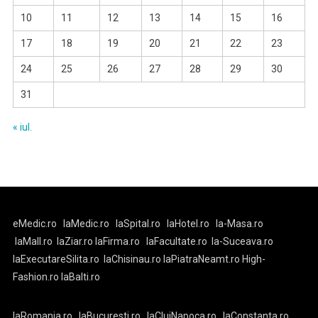
10
11
12
13
14
15
16
17
18
19
20
21
22
23
24
25
26
27
28
29
30
31
« iul.
eMedic.ro
laMedic.ro
laSpital.ro
laHotel.ro
la-Masa.ro
laMall.ro
laZiar.ro
laFirma.ro
laFacultate.ro
la-Suceava.ro
laExecutareSilita.ro
laChisinau.ro
laPiatraNeamt.ro
High-
Fashion.ro
laBalti.ro
laRomania.ro
laBucuresti.ro
laClujNapoca.ro
laConstanta.ro