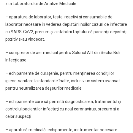
zi a Laboratorului de Analize Medicale
– aparatura de laborator, teste, reactivi și consumabile de
laborator necesare în vederea depistării noilor cazuri de infectare
cu SARS-CoV2, precum şi a stabilirii faptului că pacienţii depistaţi
pozitiv s-au vindecat.
– compresor de aer medical pentru Salonul ATI din Sectia Boli
Infecțioase
– echipamente de curăţenie, pentru menținerea condiţiilor
igieno-sanitare la standarde înalte, inclusiv un sistem avansat
pentru neutralizarea deșeurilor medicale
– echipamente care să permită diagnosticarea, tratamentul şi
controlul pacienţilor infectaţi cu noul coronavirus, precum şi a
celor suspecţi
– aparatură medicală, echipamente, instrumentar necesare