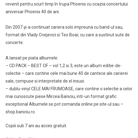
revenit pentru scurt timp în trupa Phoenix cu ocazia concertului
aniversar Phoenix 40 de ani.
Din 2007 și-a continuat cariera solo impreuna cu band-ul sau,
format din Vlady Cnejevici si Teo Boar, cu care a sustinut sute de
concerte.
A lansat pe piata albumele:
– CD PACK – BEST OF – vol 1,2 si 3, este un album editie-de-
colectie – care contine cele mai bune 40 de cantece ale carierei
sale, compuse si interpretate de el insusi.
– dublu-vinyl CELE MAI FRUMOASE, care contine o selectie a celor
mai cunoscute piese Mircea Baniciu, intr-un format grafic
exceptional Albumele se pot comanda online pe site-ul sau –
shop.baniciu.ro.
Copiii sub 7 ani au acces gratuit.