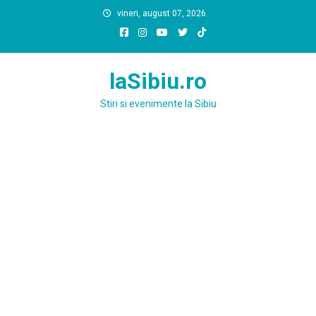
Skip
vineri, august 07, 2026
to
content
laSibiu.ro
Stiri si evenimente la Sibiu