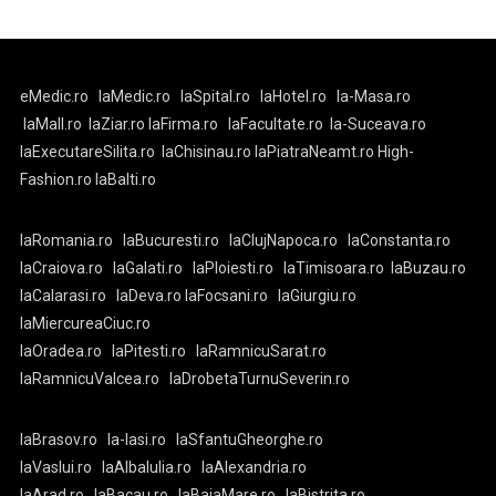
eMedic.ro
laMedic.ro
laSpital.ro
laHotel.ro
la-Masa.ro
laMall.ro
laZiar.ro
laFirma.ro
laFacultate.ro
la-Suceava.ro
laExecutareSilita.ro
laChisinau.ro
laPiatraNeamt.ro
High-
Fashion.ro
laBalti.ro
laRomania.ro
laBucuresti.ro
laClujNapoca.ro
laConstanta.ro
laCraiova.ro
laGalati.ro
laPloiesti.ro
laTimisoara.ro
laBuzau.ro
laCalarasi.ro
laDeva.ro
laFocsani.ro
laGiurgiu.ro
laMiercureaCiuc.ro
laOradea.ro
laPitesti.ro
laRamnicuSarat.ro
laRamnicuValcea.ro
laDrobetaTurnuSeverin.ro
laBrasov.ro
la-Iasi.ro
laSfantuGheorghe.ro
laVaslui.ro
laAlbaIulia.ro
laAlexandria.ro
laArad.ro
laBacau.ro
laBaiaMare.ro
laBistrita.ro