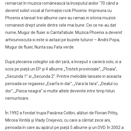
remarcat în muzica românească la începutul anilor ’70 când a
devenit solist vocal al formației rock Phoenix. Impreuna cu
Phoenix a lansat trei albume care au ramas in istoria muzicii
romanesti drept unele dintre cele mai bune: Cei ce ne-au dat
nume, Mugur de fluier si Cantafabule. Muzica Phoenix a devenit
arhicunoscuta si este si astazi pe buzele tuturor – Andrii Popa,
Mugur de fluier, Nunta sau Fata verde.
După plecarea colegilor săi din țară, a început o carieră solo, si a
scos pe piață un EP și 4 albume „Tristeti provinciale”, „Ploaia”,
„Secunda 1” si „Secunda 2”. Printre melodiile lansate in aceasta
perioada se regasesc „Esarfa in dar”, „Vara la tara”, „Dealul cu
dor”, „Pisica neagra” si multe altele devenite intre timp hituri
nemuritoare.
În 1992 a fondat trupa Pasărea Colibri, alături de Florian Pittiș,
Mircea Vintilă și Vlady Cnejevici, cu care a cântat zece ani,
perioada în care au apărut pe piață 5 albume și un DVD. În 2002 a