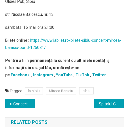
Oldies Pub, Sibiu
str. Nicolae Balcescu, nr. 13
sâmbătă, 16 mai, ora 21:00
Bilete online :
https://www.iabilet.ro/bilete-sibiu-concert-mircea-
baniciu-band-125081/
Pentru a fi în permanență la curent cu ultimele noutăți și
informații din orașul tău, urmărește-ne
pe
Facebook
,
Instagram
,
YouTube
,
TikTok
,
Twitter
.
Tagged
la sibiu
Mircea Baniciu
sibiu
Navigare
Concert Cargo la Sibiu
Spitalul Clinic de Psihiatrie „Dr. Gheorghe Preda” Sibiu angajeaza asistent medical
în
RELATED POSTS
articole