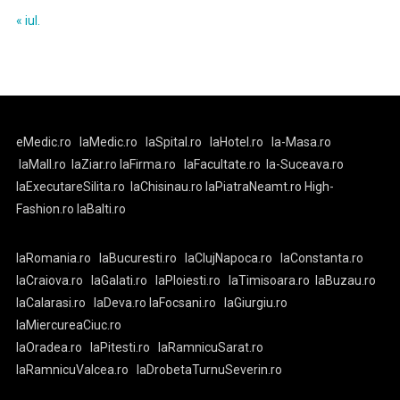
« iul.
eMedic.ro
laMedic.ro
laSpital.ro
laHotel.ro
la-Masa.ro
laMall.ro
laZiar.ro
laFirma.ro
laFacultate.ro
la-Suceava.ro
laExecutareSilita.ro
laChisinau.ro
laPiatraNeamt.ro
High-
Fashion.ro
laBalti.ro
laRomania.ro
laBucuresti.ro
laClujNapoca.ro
laConstanta.ro
laCraiova.ro
laGalati.ro
laPloiesti.ro
laTimisoara.ro
laBuzau.ro
laCalarasi.ro
laDeva.ro
laFocsani.ro
laGiurgiu.ro
laMiercureaCiuc.ro
laOradea.ro
laPitesti.ro
laRamnicuSarat.ro
laRamnicuValcea.ro
laDrobetaTurnuSeverin.ro