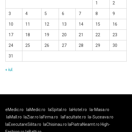
1
2
3
4
5
6
7
8
9
10
11
12
13
14
15
16
17
18
19
20
21
22
23
24
25
26
27
28
29
30
31
« iul.
eMedic.ro
laMedic.ro
laSpital.ro
laHotel.ro
la-Masa.ro
laMall.ro
laZiar.ro
laFirma.ro
laFacultate.ro
la-Suceava.ro
laExecutareSilita.ro
laChisinau.ro
laPiatraNeamt.ro
High-
Fashion.ro
laBalti.ro