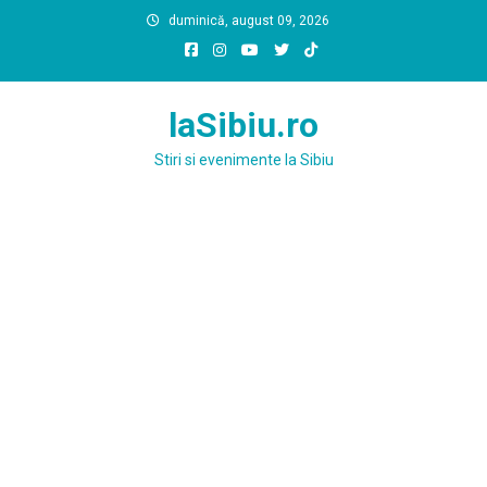
Skip
duminică, august 09, 2026
to
content
laSibiu.ro
Stiri si evenimente la Sibiu