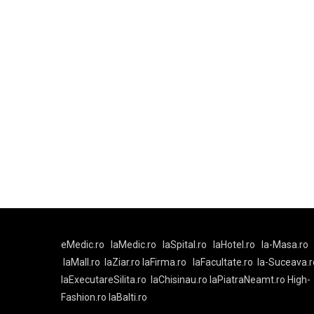
eMedic.ro
laMedic.ro
laSpital.ro
laHotel.ro
la-Masa.ro
laMall.ro
laZiar.ro
laFirma.ro
laFacultate.ro
la-Suceava.r
laExecutareSilita.ro
laChisinau.ro
laPiatraNeamt.ro
High-
Fashion.ro
laBalti.ro