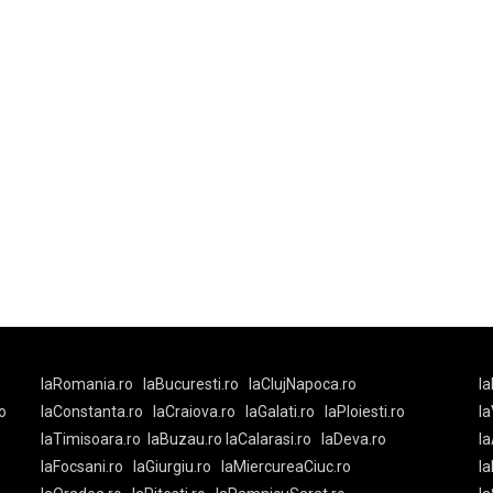
laRomania.ro
laBucuresti.ro
laClujNapoca.ro
la
o
laConstanta.ro
laCraiova.ro
laGalati.ro
laPloiesti.ro
l
laTimisoara.ro
laBuzau.ro
laCalarasi.ro
laDeva.ro
la
laFocsani.ro
laGiurgiu.ro
laMiercureaCiuc.ro
la