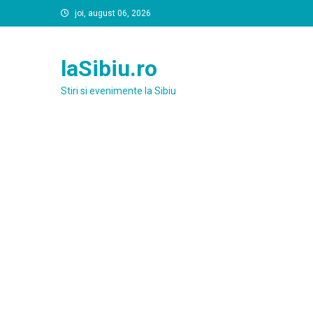
Skip
joi, august 06, 2026
to
content
laSibiu.ro
Stiri si evenimente la Sibiu