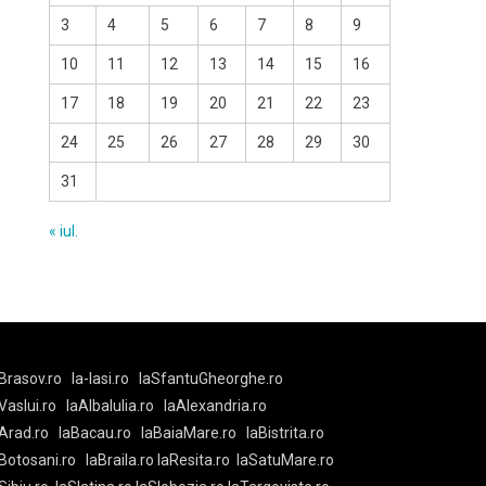
3
4
5
6
7
8
9
10
11
12
13
14
15
16
17
18
19
20
21
22
23
24
25
26
27
28
29
30
31
« iul.
Brasov.ro
la-Iasi.ro
laSfantuGheorghe.ro
aVaslui.ro
laAlbaIulia.ro
laAlexandria.ro
Arad.ro
laBacau.ro
laBaiaMare.ro
laBistrita.ro
Botosani.ro
laBraila.ro
laResita.ro
laSatuMare.ro