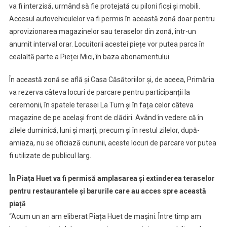
va fi interzisă, urmând să fie protejată cu piloni ficși și mobili.
Accesul autovehiculelor va fi permis în această zonă doar pentru
aprovizionarea magazinelor sau teraselor din zonă, într-un
anumit interval orar. Locuitorii acestei piețe vor putea parca în
cealaltă parte a Pieței Mici, în baza abonamentului.
În această zonă se află și Casa Căsătoriilor și, de aceea, Primăria
va rezerva câteva locuri de parcare pentru participanții la
ceremonii, în spatele terasei La Turn și în fața celor câteva
magazine de pe același front de clădiri. Având în vedere că în
zilele duminică, luni și marți, precum și în restul zilelor, după-
amiaza, nu se oficiază cununii, aceste locuri de parcare vor putea
fi utilizate de publicul larg.
În Piața Huet va fi permisă amplasarea și extinderea teraselor
pentru restaurantele și barurile care au acces spre această
piață
“Acum un an am eliberat Piața Huet de mașini. Între timp am