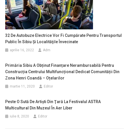
32 De Autobuze Electrice Vor Fi Cumpărate Pentru Transportul
Public În Sibiu Şi Localităţile Învecinate
aprilie 16, 2022
Adm
Primăria Sibiu A Obținut Finanțare Nerambursabilă Pentru
Construcția Centrului Multifuncțional Dedicat Comunității Din
Zona Henri Coandă – Oțelarilor
martie 11, 2020
Editor
Peste O Sută De Artişti Din Ţară La Festivalul ASTRA
Multicultural Din Muzeul În Aer Liber
iulie 8, 2020
Editor