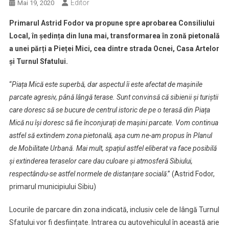
Editor
Mai 19, 2020
Primarul Astrid Fodor va propune spre aprobarea Consiliului
Local, în ședința din luna mai, transformarea în zonă pietonală
a unei părți a Pieței Mici, cea dintre strada Ocnei, Casa Artelor
și Turnul Sfatului.
“
Piața Mică este superbă, dar aspectul îi este afectat de mașinile
parcate agresiv, până lângă terase. Sunt convinsă că sibienii și turiștii
care doresc să se bucure de centrul istoric de pe o terasă din Piața
Mică nu își doresc să fie înconjurați de mașini parcate. Vom continua
astfel să extindem zona pietonală, așa cum ne-am propus în Planul
de Mobilitate Urbană. Mai mult, spațiul astfel eliberat va face posibilă
și extinderea teraselor care dau culoare și atmosferă Sibiului,
respectându-se astfel normele de distanțare socială
.” (Astrid Fodor,
primarul municipiului Sibiu)
Locurile de parcare din zona indicată, inclusiv cele de lângă Turnul
Sfatului vor fi desființate. Intrarea cu autovehiculul în această arie