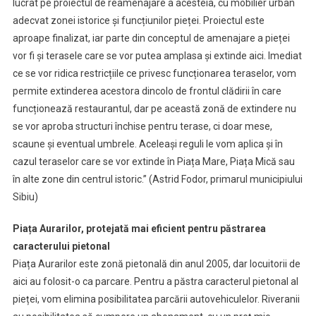
lucrat pe proiectul de reamenajare a acesteia, cu mobilier urban
adecvat zonei istorice și funcțiunilor pieței. Proiectul este
aproape finalizat, iar parte din conceptul de amenajare a pieței
vor fi și terasele care se vor putea amplasa și extinde aici. Imediat
ce se vor ridica restricțiile ce privesc funcționarea teraselor, vom
permite extinderea acestora dincolo de frontul clădirii în care
funcționează restaurantul, dar pe această zonă de extindere nu
se vor aproba structuri închise pentru terase, ci doar mese,
scaune și eventual umbrele. Aceleași reguli le vom aplica și în
cazul teraselor care se vor extinde în Piața Mare, Piața Mică sau
în alte zone din centrul istoric.” (Astrid Fodor, primarul municipiului
Sibiu)
Piața Aurarilor, protejată mai eficient pentru păstrarea
caracterului pietonal
Piața Aurarilor este zonă pietonală din anul 2005, dar locuitorii de
aici au folosit-o ca parcare. Pentru a păstra caracterul pietonal al
pieței, vom elimina posibilitatea parcării autovehiculelor. Riveranii