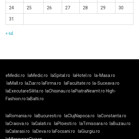
24
25
26
27
28
29
30
31
« iul.
eMedic.ro
laMedic.ro
laSpital.ro
laHotel.ro
la-Masa.ro
laMall.ro
laZiar.ro
laFirma.ro
laFacultate.ro
la-Suceava.ro
laExecutareSilita.ro
laChisinau.ro
laPiatraNeamt.ro
High-
Fashion.ro
laBalti.ro
laRomania.ro
laBucuresti.ro
laClujNapoca.ro
laConstanta.ro
laCraiova.ro
laGalati.ro
laPloiesti.ro
laTimisoara.ro
laBuzau.ro
laCalarasi.ro
laDeva.ro
laFocsani.ro
laGiurgiu.ro