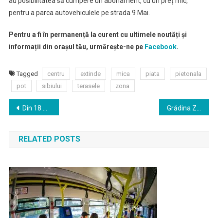
au posibilitatea să cumpere un abonament, cu un preț mic,
pentru a parca autovehiculele pe strada 9 Mai.
Pentru a fi în permanență la curent cu ultimele noutăți și
informații din orașul tău, urmărește-ne pe
Facebook
.
Tagged
centru
extinde
mica
piata
pietonala
pot
sibiului
terasele
zona
Navigare
Din 18 mai, direcțiile și serviciile Primăriei Sibiu reiau audiențele cu cetățenii
Grădina Zoologică Sibiu se redeschide, cu măsuri speciale pentru protecția vizitatorilor
în
RELATED POSTS
articole