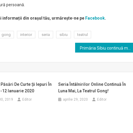
ngură persoană.
și informații din orașul tău, urmărește-ne pe
Facebook
.
gong
interior
seria
sibiu
teatrul
Primăria Sibiu continuă modernizarea cartierului Gușterița
Păsări De Curte Şi Iepuri În
Seria Întâlnirilor Online Continuă În
-12 Ianuarie 2020
Luna Mai, La Teatrul Gong!
30, 2019
Editor
aprilie 29, 2020
Editor