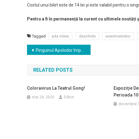
Costul unui bilet este de 14 lei și este valabil pentru o si
Pentru a fi în permanență la curent cu ultimele noutăți 
Tagged
ada milea
deschide
evenimentelor
Navigare
Pinguinul Apolodor împarte măști tratate antiviral, la Teatrul Gong!
în
RELATED POSTS
articole
Coloravirus La Teatrul Gong!
Expoziţie De 
Perioada 10 
mai 28, 2020
Editor
decembrie 