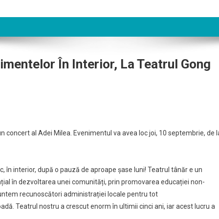
mentelor În Interior, La Teatrul Gong
un concert al Adei Milea. Evenimentul va avea loc joi, 10 septembrie, de l
c, în interior, după o pauză de aproape șase luni! Teatrul tânăr e un
al în dezvoltarea unei comunități, prin promovarea educației non-
 Suntem recunoscători administrației locale pentru tot
oadă. Teatrul nostru a crescut enorm în ultimii cinci ani, iar acest lucru a