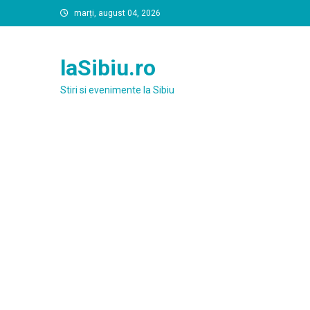
Skip
marți, august 04, 2026
to
content
laSibiu.ro
Stiri si evenimente la Sibiu