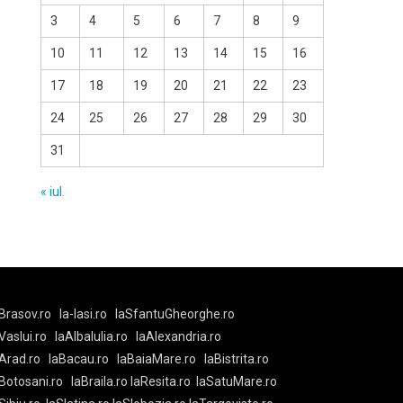
3
4
5
6
7
8
9
10
11
12
13
14
15
16
17
18
19
20
21
22
23
24
25
26
27
28
29
30
31
« iul.
Brasov.ro
la-Iasi.ro
laSfantuGheorghe.ro
aVaslui.ro
laAlbaIulia.ro
laAlexandria.ro
Arad.ro
laBacau.ro
laBaiaMare.ro
laBistrita.ro
Botosani.ro
laBraila.ro
laResita.ro
laSatuMare.ro