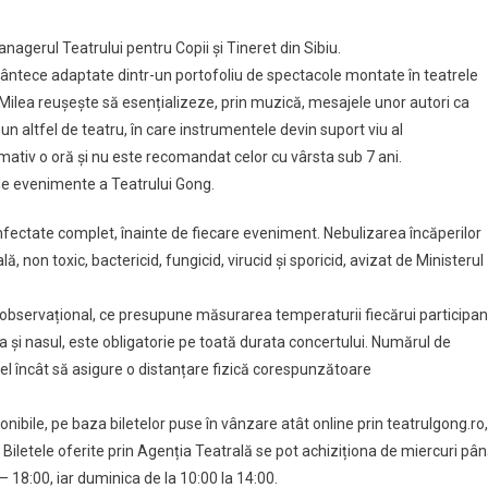
anagerul Teatrului pentru Copii și Tineret din Sibiu.
 cântece adaptate dintr-un portofoliu de spectacole montate în teatrele
a Milea reușește să esențializeze, prin muzică, mesajele unor autori ca
n altfel de teatru, în care instrumentele devin suport viu al
mativ o oră și nu este recomandat celor cu vârsta sub 7 ani.
 de evenimente a Teatrului Gong.
ezinfectate complet, înainte de fiecare eveniment. Nebulizarea încăperilor
ă, non toxic, bactericid, fungicid, virucid și sporicid, avizat de Ministerul
aj observațional, ce presupune măsurarea temperaturii fiecărui participan
a și nasul, este obligatorie pe toată durata concertului. Numărul de
tfel încât să asigure o distanțare fizică corespunzătoare
ponibile, pe baza biletelor puse în vânzare atât online prin teatrulgong.ro,
4. Biletele oferite prin Agenția Teatrală se pot achiziționa de miercuri pâ
– 18:00, iar duminica de la 10:00 la 14:00.