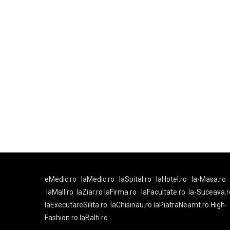
eMedic.ro
laMedic.ro
laSpital.ro
laHotel.ro
la-Masa.ro
laMall.ro
laZiar.ro
laFirma.ro
laFacultate.ro
la-Suceava.r
laExecutareSilita.ro
laChisinau.ro
laPiatraNeamt.ro
High-
Fashion.ro
laBalti.ro