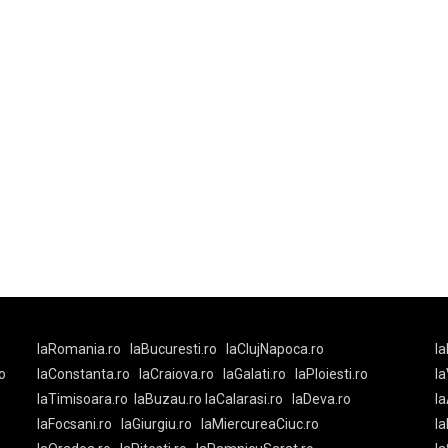
laRomania.ro
laBucuresti.ro
laClujNapoca.ro
la
o
laConstanta.ro
laCraiova.ro
laGalati.ro
laPloiesti.ro
l
laTimisoara.ro
laBuzau.ro
laCalarasi.ro
laDeva.ro
la
laFocsani.ro
laGiurgiu.ro
laMiercureaCiuc.ro
la