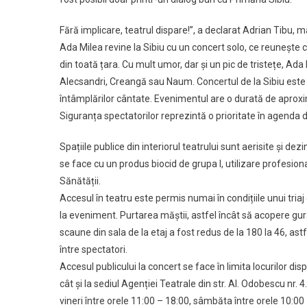
Fără implicare, teatrul dispare!”, a declarat Adrian Tibu, m
Ada Milea revine la Sibiu cu un concert solo, ce reunește
din toată țara. Cu mult umor, dar și un pic de tristețe, Ad
Alecsandri, Creangă sau Naum. Concertul de la Sibiu este u
întâmplărilor cântate. Evenimentul are o durată de aproxi
Siguranța spectatorilor reprezintă o prioritate în agenda
Spațiile publice din interiorul teatrului sunt aerisite și d
se face cu un produs biocid de grupa I, utilizare profesional
Sănătății.
Accesul în teatru este permis numai în condițiile unui tri
la eveniment. Purtarea măștii, astfel încât să acopere gur
scaune din sala de la etaj a fost redus de la 180 la 46, as
între spectatori.
Accesul publicului la concert se face în limita locurilor dis
cât și la sediul Agenției Teatrale din str. Al. Odobescu nr. 
vineri între orele 11:00 – 18:00, sâmbăta între orele 10:00 