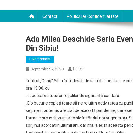
Contact
Politică De Confidențialitate
Ada Milea Deschide Seria Eveni
Din Sibiu!
Divertisment
Editor
Septembrie 7, 2020
Teatrul „Gong” Sibiu își redeschide sala de spectacole cu 
ora 19:00, cu
respectarea tuturor regulilor de siguranță sanitară.
„E o bucurie copleșitoare să ne reluăm activitatea cu publi
segment puternic afectat de această pandemie, dar esenți
formale și a incluziunii sociale în rândul noilor generații.
sprijinul acordat în ultimii ani, dar mai ales în această peri
fost posibil doar printr-un dialog bun cu Primăria Sibiu.