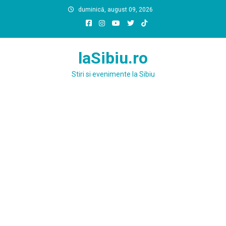
Skip
duminică, august 09, 2026
to
content
laSibiu.ro
Stiri si evenimente la Sibiu