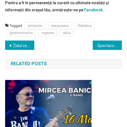
Pentru a fi în permanență la curent cu ultimele noutăți și
informații din orașul tău, urmărește-ne pe
Facebook
.
Tagged
emisiune
europeana
filatelica
gastronomica
regiune
sibiu
Navigare
Zidul cetății de pe bulevardul Corneliu Coposu și turnurile de apărare de pe strada Cetății intră în reparații
Spectacol eveniment „Rapsodiem”, susținut de Orchestra Metropolitană București la Sibiu
în
RELATED POSTS
articole