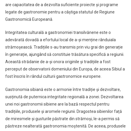
are capacitatea de a dezvolta suficiente proiecte și programe
legate de gastronomie pentru a câștiga statutul de Regiune
Gastronomică Europeană.
Integritatea culturală a gastronomiei transilvănene este o
adevărată dovadă a efortului local de a-și menține rânduiala
strămoșească. Tradițiile s-au transmis prin viu grai din generație
în generație, ajungând să constituie trăsătura specifică a regiunii.
Această strădanie de a-și onora originile și tradițiile a fost
perceput de observatorii domeniului din Europa, de aceea Sibiul a
fost înscris în rândul culturii gastronomice europene.
Gastronomia sibiană este o armonie între tradiție și dezvoltare,
susținută de puternica integritate regională a zonei. Dezvoltarea
unei noi gastronomii sibiene are la bază respectul pentru
tradițiile, produsele și aromele regiunii. Dragostea sibienilor față
de miresmele și gusturile păstrate din strămoși, le-a permis să
păstreze nealterată gastronomia moștenită. De aceea, produsele