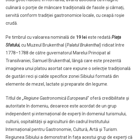
culinară o porție de mâncare tradițională de fasole și cârnați,
servită conform tradiției gastronomice locale, cu ceapă roșie
crudă.
Pe timbrul cu valoarea nominală de
19 lei
este redată
Piața
Sfatului,
cu Muzeul Brukenthal (
Palatul Brukenthal)
ridicat între
1778–1788 de către guvernatorul Marelui Principat al
Transilvaniei, Samuel Brukenthal, lângă care este prezentă
imaginea unui platou asortat care expune o selecție tradițională
de gustări reci și calde specifice zonei Sibiului formată din
elemente de mezel, lactate și preparate din legume.
Titlul de
„Regiune Gastronomică Europeană
” oferă credibilitate și
autoritate în domeniu, deoarece este acordat de un grup
independent și internațional de experți în domeniul turismului,
culturii, ospitalității și agriculturii din cadrul Institutului
Internațional pentru Gastronomie, Cultură, Artă și Turism.
Regiunea Sibiului a demonstrat în fața acestui grup de experți că