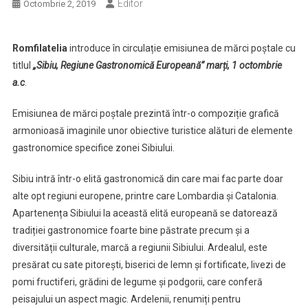
Editor
Octombrie 2, 2019
Romfilatelia
introduce în circulație emisiunea de mărci poștale cu
titlul
„Sibiu, Regiune Gastronomică Europeană” marți, 1 octombrie
a.c
.
Emisiunea de mărci poștale prezintă într-o compoziție grafică
armonioasă imaginile unor obiective turistice alături de elemente
gastronomice specifice zonei Sibiului.
Sibiu intră într-o elită gastronomică din care mai fac parte doar
alte opt regiuni europene, printre care Lombardia și Catalonia.
Apartenența Sibiului la această elită europeană se datorează
tradiției gastronomice foarte bine păstrate precum și a
diversității culturale, marcă a regiunii Sibiului. Ardealul, este
presărat cu sate pitorești, biserici de lemn și fortificate, livezi de
pomi fructiferi, grădini de legume și podgorii, care conferă
peisajului un aspect magic. Ardelenii, renumiți pentru