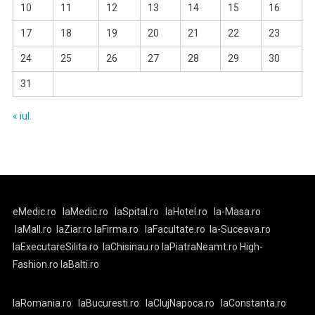
10
11
12
13
14
15
16
17
18
19
20
21
22
23
24
25
26
27
28
29
30
31
« iul.
eMedic.ro
laMedic.ro
laSpital.ro
laHotel.ro
la-Masa.ro
laMall.ro
laZiar.ro
laFirma.ro
laFacultate.ro
la-Suceava.ro
laExecutareSilita.ro
laChisinau.ro
laPiatraNeamt.ro
High-
Fashion.ro
laBalti.ro
laRomania.ro
laBucuresti.ro
laClujNapoca.ro
laConstanta.ro