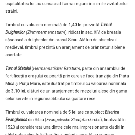
ospitalitatea lor, au consacrat faima regiunii în inimile vizitatorilor
străini.
Timbrul cu valoarea nominală de
1,40 lei
prezintă
Turnul
Dulgherilor
(Zinmmermannsturm
), ridicat în sec. XIV, de breasla
săsească a dulgherilor din orașul Sibiu. Alături de obiectivul
medieval, timbrul prezintă un aranjament de brânzeturi sibiene
asortate.
Turnul Sfatului
(
Hermannstädter Ratsturm
, parte din ansamblul de
fortificații a orașului ca poartă prin care se face tranziția din Piața
Mică și Piața Mare, este ilustrat pe timbrul cu valoarea nominală
de
3,10 lei
, alături de un aranjament de mezeluri alese din gama
celor servite în regiunea Sibiului ca gustare rece.
Timbrul cu valoarea nominală de
5 lei
are ca subiect
Biserica
Evanghelică
din Sibiu (
Evangelische Stadtpfarrkirche
), finalizată în
1520 și considerată una dintre cele mai impresionante clădiri în
stilul gotic ridicate în România, având asociată ca imagine