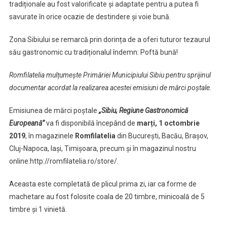
tradiționale au fost valorificate și adaptate pentru a putea fi
savurate în orice ocazie de destindere și voie bună.
Zona Sibiului se remarcă prin dorința de a oferi tuturor tezaurul
său gastronomic cu tradiționalul îndemn: Poftă bună!
Romfilatelia mulțumește Primăriei Municipiului Sibiu pentru sprijinul
documentar acordat la realizarea acestei emisiuni de mărci poștale.
Emisiunea de mărci poștale
„Sibiu, Regiune Gastronomică
Europeană”
va fi disponibilă începând de
marți, 1 octombrie
2019
, în magazinele
Romfilatelia
din București, Bacău, Brașov,
Cluj-Napoca, Iași, Timișoara, precum și în magazinul nostru
online:http://romfilatelia.ro/store/
.
Aceasta este completată de plicul prima zi, iar ca forme de
machetare au fost folosite coala de 20 timbre, minicoală de 5
timbre și 1 vinietă.