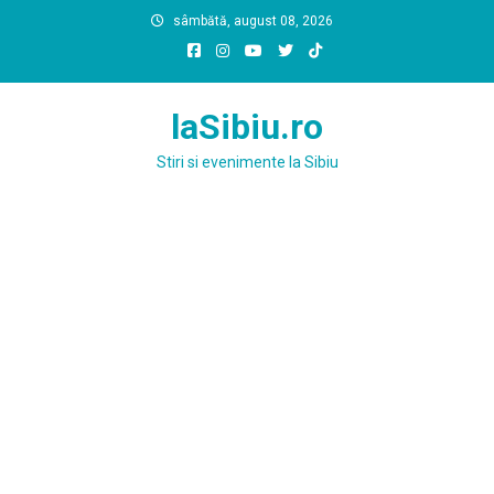
Skip
sâmbătă, august 08, 2026
to
content
laSibiu.ro
Stiri si evenimente la Sibiu