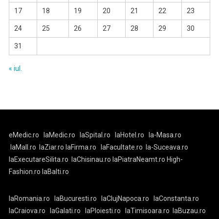
17
18
19
20
21
22
23
24
25
26
27
28
29
30
31
« iul.
eMedic.ro
laMedic.ro
laSpital.ro
laHotel.ro
la-Masa.ro
laMall.ro
laZiar.ro
laFirma.ro
laFacultate.ro
la-Suceava.ro
laExecutareSilita.ro
laChisinau.ro
laPiatraNeamt.ro
High-
Fashion.ro
laBalti.ro
laRomania.ro
laBucuresti.ro
laClujNapoca.ro
laConstanta.ro
laCraiova.ro
laGalati.ro
laPloiesti.ro
laTimisoara.ro
laBuzau.ro