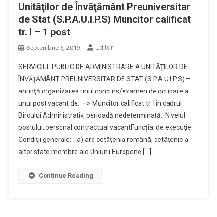
Unităţilor de Învăţământ Preuniversitar
de Stat (S.P.A.U.I.P.S) Muncitor calificat
tr. I – 1 post
Editor
Septembrie 5, 2019
SERVICIUL PUBLIC DE ADMINISTRARE A UNITĂŢILOR DE
ÎNVĂŢĂMÂNT PREUNIVERSITAR DE STAT (S.P.A.U.I.P.S) –
anunţă organizarea unui concurs/examen de ocupare a
unui post vacant de: –> Muncitor calificat tr. I în cadrul
Biroului Administrativ, perioadă nedeterminată: Nivelul
postului: personal contractual vacantFuncția: de execuție
Condiţii generale: a) are cetãţenia românã, cetãţenie a
altor state membre ale Uniunii Europene […]
Continue Reading