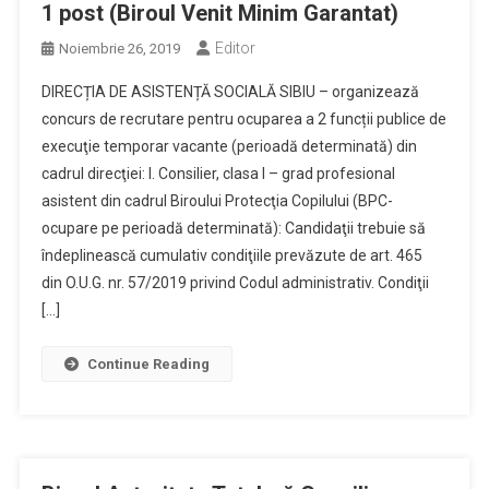
1 post (Biroul Venit Minim Garantat)
Editor
Noiembrie 26, 2019
DIRECȚIA DE ASISTENȚĂ SOCIALĂ SIBIU – organizează
concurs de recrutare pentru ocuparea a 2 funcții publice de
execuţie temporar vacante (perioadă determinată) din
cadrul direcţiei: I. Consilier, clasa I – grad profesional
asistent din cadrul Biroului Protecţia Copilului (BPC-
ocupare pe perioadă determinată): Candidaţii trebuie să
îndeplinească cumulativ condiţiile prevăzute de art. 465
din O.U.G. nr. 57/2019 privind Codul administrativ. Condiţii
[…]
Continue Reading